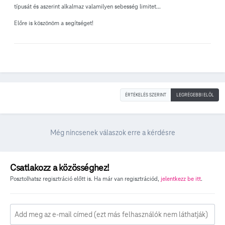
típusát és aszerint alkalmaz valamilyen sebesség limitet...
Előre is köszönöm a segítséget!
ÉRTÉKELÉS SZERINT
LEGRÉGEBBI ELÖL
Még nincsenek válaszok erre a kérdésre
Csatlakozz a közösséghez!
Posztolhatsz regisztráció előtt is. Ha már van regisztrációd,
jelentkezz be itt
.