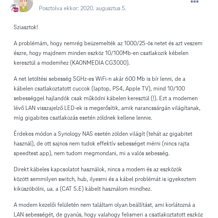
Posztolva ekkor:
2020. augusztus 5.
Sziasztok!
A problémám, hogy nemrég beüzemelték az 1000/25-ös netet és azt veszem
észre, hogy majdnem minden eszköz 10/100Mb-en csatlakozik kébelen
keresztül a modemhez (KAONMEDIA CG3000).
A net letöltési sebesség 5GHz-es WiFi-n akár 600 Mb is bír lenni, de a
kábelen csatlakoztatott cuccok (laptop, PS4, Apple TV), mind 10/100
sebességgel hajlandók csak működni kábelen keresztül (!). Ezt a modemen
lévő LAN visszajelző LED-ek is megerősítik, amik narancssárgán világítanak,
míg gigabites csatlakozás esetén zöldnek kellene lennie.
Érdekes módon a Synology NAS esetén zölden világít (tehát az gigabitet
használ), de ott sajnos nem tudok effektív sebességet mérni (nincs rajta
speedtest app), nem tudom megmondani, mi a valós sebesség.
Direkt kábeles kapcsolatot használok, nincs a modem és az eszközök
között semmilyen switch, hub, ilyesmi és a kábel problémát is igyekeztem
kiküszöbölni, ua. a (CAT 5.E) kábelt használom mindhez.
A modem kezelői felületén nem találtam olyan beállítást, ami korlátozná a
LAN sebességét, de gyanús, hogy valahogy felismeri a csatlakoztatott eszköz