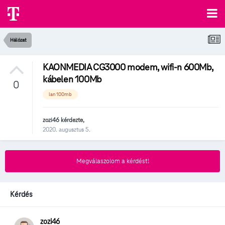
Hálózat
KAONMEDIA CG3000 modem, wifi-n 600Mb,
kábelen 100Mb
0
lan 100mb
zozi46
kérdezte,
2020. augusztus 5.
Megválaszolom a kérdést!
Kérdés
zozi46