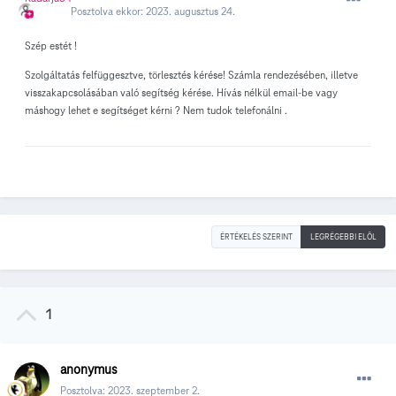
Posztolva ekkor:
2023. augusztus 24.
Szép estét !
Szolgáltatás felfüggesztve, törlesztés kérése! Számla rendezésében, illetve
visszakapcsolásában való segítség kérése. Hívás nélkül email-be vagy
máshogy lehet e segítséget kérni ? Nem tudok telefonálni .
ÉRTÉKELÉS SZERINT
LEGRÉGEBBI ELÖL
1
anonymus
Posztolva:
2023. szeptember 2.