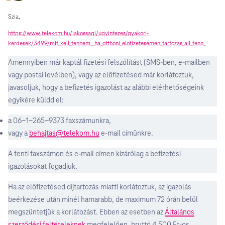
Szia,
https://www.telekom.hu/lakossagi/ugyintezes/gyakori-
kerdesek/3499/mit_kell_tennem__ha_otthoni_elofizetesemen_tartozas_all_fenn_
Amennyiben már kaptál fizetési felszólítást (SMS-ben, e-mailben
vagy postai levélben), vagy az előfizetésed már korlátoztuk,
javasoljuk, hogy a befizetés igazolást az alábbi elérhetőségeink
egyikére küldd el:
a 06-1-265-9373 faxszámunkra,
vagy a
behajtas@telekom.hu
e-mail címünkre.
A fenti faxszámon és e-mail címen kizárólag a befizetési
igazolásokat fogadjuk.
Ha az előfizetésed díjtartozás miatti korlátoztuk, az igazolás
beérkezése után minél hamarabb, de maximum 72 órán belül
megszüntetjük a korlátozást. Ebben az esetben az
Általános
szerződési feltételeknek
megfelelően, bruttó 4.500 Ft-os