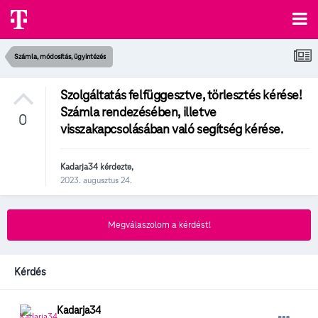
Számla, módosítás, ügyintézés
Szolgáltatás felfüggesztve, törlesztés kérése!
Számla rendezésében, illetve
0
visszakapcsolásában való segítség kérése.
Kadarja34
kérdezte,
2023. augusztus 24.
Megválaszolom a kérdést!
Kérdés
Kadarja34