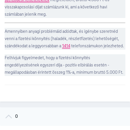
visszakapcsolási díjat számlázunk ki, ami a következő havi
számlában jelenik meg.
Amennyiben anyagi problémáid adódtak, és igénybe szeretnéd
venni a fizetési könnyítés (haladék, részletfizetés) lehetőségét,
szándékodat a leggyorsabban a
1414
telefonszámukon jelezheted.
Felhívjuk figyelmedet, hogy a fizetési könnyítés
engedélyezésének egyszeri díja - pozitív elbírálás esetén -
megállapodásban érintett összeg 1%-a, minimum bruttó 5.000 Ft.
0