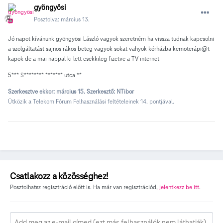
gyöngyösi
Posztolva:
március 13.
Jó napot kívánunk gyöngyösi László vagyok szeretném ha vissza tudnak kapcsolni
a szolgáltatást sajnos rákos beteg vagyok sokat vahyok kórházba kemoterápi@t
kapok de a mai nappal ki lett csekkileg fizetve a TV internet
5*** S******** ******* utca **
Szerkesztve ekkor:
március 15.
Szerkesztő: NTibor
Ütközik a Telekom Fórum Felhasználási feltételeinek 14. pontjával.
Csatlakozz a közösséghez!
Posztolhatsz regisztráció előtt is. Ha már van regisztrációd,
jelentkezz be itt
.