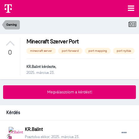
Gaming
Minecraft Szerver Port
0
minecraft server
port forward
port mapping
port nyitás
KR.Balint
kérdezte,
2025. március 23.
Megválaszolom a kérdést!
Kérdés
KR.Balint
Posztolva ekkor:
2025. március 23.