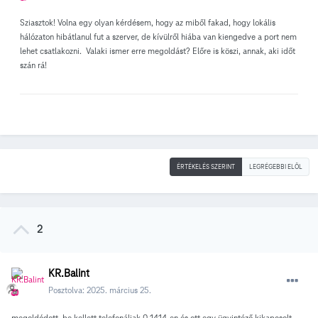
Sziasztok! Volna egy olyan kérdésem, hogy az miből fakad, hogy lokális
hálózaton hibátlanul fut a szerver, de kívülről hiába van kiengedve a port nem
lehet csatlakozni. Valaki ismer erre megoldást? Előre is köszi, annak, aki időt
szán rá!
ÉRTÉKELÉS SZERINT
LEGRÉGEBBI ELÖL
2
KR.Balint
Posztolva:
2025. március 25.
megoldódott, be kellett telefonáljak 0 1414-en és ott egy ügyintéző kikapcsolt