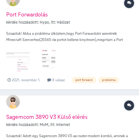
május 28-ról, amikor még talán 0.1 verzióval futott a GUI, azon mintha meg
lehetett volna adni bármi piszkálás nélkül. Most a 2.0 verzióval már egyáltalán
Port Forwardolás
nem lehet workaround nélkül. Előre is köszi a válaszokat!
kérdés hozzáadott:
Hypo
, itt:
Hálózat
Sziasztok! Abba a probléma ütköztem,hogy Port Forwardolni szeretnék
Minecraft Szerverhez(25565-ös portot kellene kinyitnom),megirtam a Port
Mappingot,de port checkelésnél még zárva van.A fórumon visszaolvastam,hogy
másoknak is volt ezzel problémája,de nem tudtam rájönni mi a hiba.
2021. november 1.
8 válasz
port forward
probléma
Sagemcom 3890 V3 Külső elérés
kérdés hozzáadott:
McM
, itt:
Internet
Sziasztok! Adott egy Sagemcom 3890 V3-as router-modem kombó, aminek a