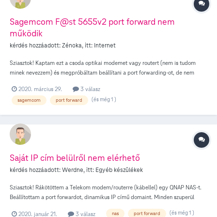
kezeli az ezres netet) - majd innen megy tovább a szervergépbe ami szétdobálja
minden hálózati eszközbe (és a NASba). 192.168.0.1 a Sagem IP, .11 az Asus
Sagemcom F@st 5655v2 port forward nem
router 10.0.218.16 a Nas a belső hálózaton Olvasgatva a fórumokat a jelenlegi
működik
beállítás a Sagem-nél annyit változott hogy a "Külső hoszt" mezőben egy csillag
kérdés hozzáadott:
Zénoka
, itt:
Internet
szerepel. (érdemi változás szintúgy semmi) Köszi előre is a segítséget! u.i.: ha
szükséges tudok Asus logot is mutatni, Sagem logtól megőrülök, annyira
Sziasztok! Kaptam ezt a csoda optikai modemet vagy routert (nem is tudom
logikátlanul van megoldva -.-
minek nevezzem) és megpróbáltam beállítani a port forwarding-ot, de nem
működik. Az előző VDSL modemnél minden ment, most nem. Kipróbáltam
2020. március 29.
3 válasz
ugyanilyen Sagemcom modemen (sw verzió megegyezik) a port forward-ot
(és még 1 )
sagemcom
port forward
60km-re egy másik helyen és ment. Mi lehet a gond nálam? Router csere? T azt
mondja nincs NAT-olva. Factory reset megvolt. Köszi a segítséget előre is!
Saját IP cím belülről nem elérhető
kérdés hozzáadott:
Werdne
, itt:
Egyéb készülékek
Sziasztok! Rákötöttem a Telekom modem/routerre (kábellel) egy QNAP NAS-t.
Beállítottam a port forwardot, dinamikus IP című domaint. Minden szuperül
működik, elérem, tudom használni, egészen addig, amíg nem az otthoni
(és még 1 )
2020. január 21.
3 válasz
nas
port forward
hálózaton vagyok. Ha felcsatlakozok az otthoni WiFi-re, akkor nem érem el a