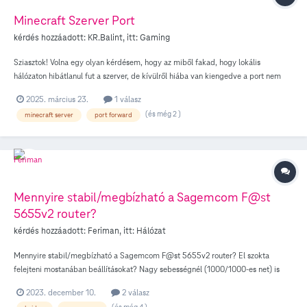
Minecraft Szerver Port
kérdés hozzáadott:
KR.Balint
, itt:
Gaming
Sziasztok! Volna egy olyan kérdésem, hogy az miből fakad, hogy lokális
hálózaton hibátlanul fut a szerver, de kívülről hiába van kiengedve a port nem
lehet csatlakozni. Valaki ismer erre megoldást? Előre is köszi, annak, aki időt
2025. március 23.
1 válasz
szán rá!
(és még 2 )
minecraft server
port forward
Mennyire stabil/megbízható a Sagemcom F@st
5655v2 router?
kérdés hozzáadott:
Feriman
, itt:
Hálózat
Mennyire stabil/megbízható a Sagemcom F@st 5655v2 router? El szokta
felejteni mostanában beállításokat? Nagy sebességnél (1000/1000-es net) is
stabilan működik? Azért kérdezem, mert a meglévő otthoni hálózatomat fogom
2023. december 10.
2 válasz
újragondolni a napokban, és felmerült az ötlet, hogy a jelenlegi Sagemcom
(és még 4 )