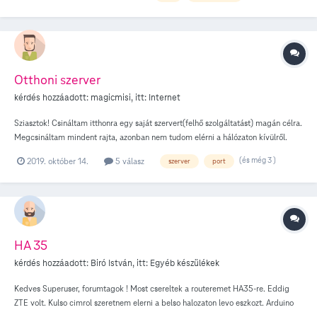
NAS-t, mivel a modem/router külső IP címére is az útvonalkeresés (Windows
tracert-et próbáltam) egyből az első hop-nál timeoutol. Miért lehet ez?
Otthoni szerver
kérdés hozzáadott:
magicmisi
, itt:
Internet
Sziasztok! Csináltam itthonra egy saját szervert(felhő szolgáltatást) magán célra.
Megcsináltam mindent rajta, azonban nem tudom elérni a hálózaton kívülről.
Megcsináltam a port forwardingot is. A telekomos modem más IP nyilvános IP
(és még 3 )
2019. október 14.
5 válasz
szerver
port
címet ír ki, mint a whatsmyip.org és társai). A router által adott IP címmel
elérem a szervert a hálózaton BELÜL, de amúgy nem. A másik IP címet viszont
sem belülről, sem kívülről nem érem el. Felhívtam a telekomot, de ők
átirányítottak a 1422-re, ami fizetős. Mit lehetne csinálni? Kell érte ott fizetni?
Mert végülis ami rajtam múlik, az készen van. A 80-as és a 443-as portokat
szeretném használni. Köszönöm a válaszokat!
HA 35
kérdés hozzáadott:
Biró István
, itt:
Egyéb készülékek
Kedves Superuser, forumtagok ! Most csereltek a routeremet HA35-re. Eddig
ZTE volt. Kulso cimrol szeretnem elerni a belso halozaton levo eszkozt. Arduino
vezerlo. Port forwardinggal beallitottam az eszkozt az 5....7- es portra Jelen van