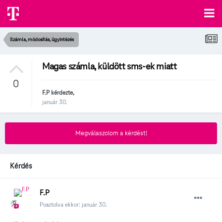
Számla, módosítás, ügyintézés
Magas számla, küldött sms-ek miatt
0
F.P
kérdezte,
január 30.
Megválaszolom a kérdést!
Kérdés
F.P
Posztolva ekkor:
január 30.