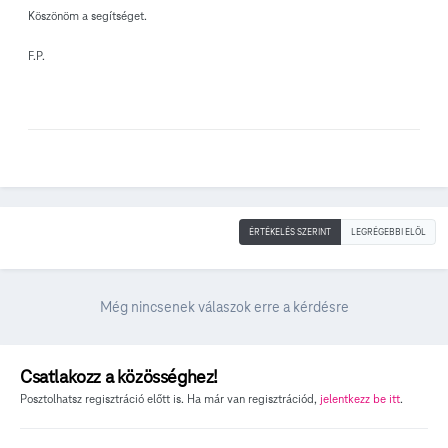
Köszönöm a segítséget.
F.P.
ÉRTÉKELÉS SZERINT
LEGRÉGEBBI ELÖL
Még nincsenek válaszok erre a kérdésre
Csatlakozz a közösséghez!
Posztolhatsz regisztráció előtt is. Ha már van regisztrációd,
jelentkezz be itt
.