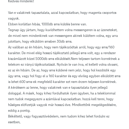
Kedves mindenki!
Van e valakinek tapasztalata, azzal kapcsolatban, hogy magenta csoportos
vagyok.
Ebben korlátlan hibás, 1000db sms küldés benne van.
Tegnap úgy jártam, hogy kuvldhettem volna messengeren is az üzeneteket,
de mivel nem mindenkinek van messengere akinek küldtem volna, egy arra
jutottam, hogy elküldöm smsben 30db sms.
Az valóban az én hibám, hogy nem tájékozódtak arról, hogy egy sms/160
karakter. De mivel elég hosszú tájékoztató jellegű sms volt, egy a rendszer
kiszámlázott közel 5000db sms elküldését.Nem teljesen tartom korrektnek a
telekom ez irányú tájékoztatását. Nyilván le van írva, el kellett volna olvasni,
ez az én hibám. De az, hogy sms küldené nem jelzi, hogy hol kezdödik egy
úgy sms, vagy hol fogy el a 160 karakter és egy elvileg egyben elküldött sms
is lehet 600 sms-ek megfelelő karakter ezt nem érzem teljesen korrektnek.
A kérdésem az lenne, hogy valakinek van e tapasztalata ilyen jellegű
dologgal. A másik, hogy kihez fordulhatok ilyen ügyben, ha a teleklommal
nem tudok megegyezni a számlával kapcsolatban. hozzá kell tenni, hogy
hűséges elöfizetjük vagyok már hosszú éve. Mindkettőnk megelégedésére,
eddig a pontig.
Békéltető, vagy fogyasztóvédelem, nem tudom kihez lehet fordulni ez
esetben,