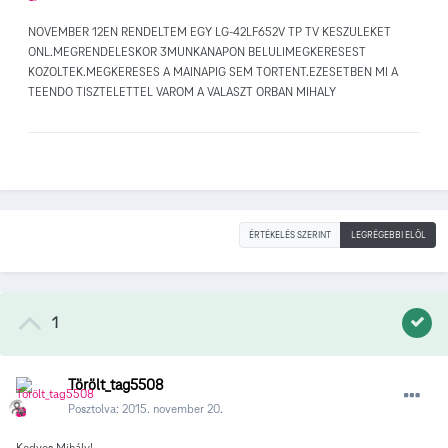
NOVEMBER 12EN RENDELTEM EGY LG-42LF652V TP TV KESZULEKET
ONL.MEGRENDELESKOR 3MUNKANAPON BELULIMEGKERESEST
KOZOLTEK.MEGKERESES A MAINAPIG SEM TORTENT.EZESETBEN MI A
TEENDO TISZTELETTEL VAROM A VALASZT ORBAN MIHALY
ÉRTÉKELÉS SZERINT
LEGRÉGEBBI ELÖL
1
Törölt_tag5508
Posztolva:
2015. november 20.
Kedves Mihály!