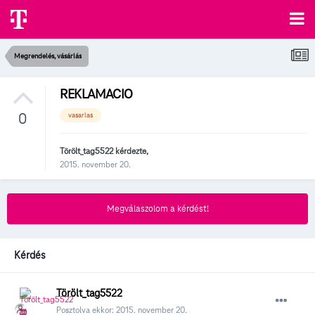
Megrendelés, vásárlás
REKLAMACIO
0
vasarlas
Törölt_tag5522
kérdezte,
2015. november 20.
Megválaszolom a kérdést!
Kérdés
Törölt_tag5522
Posztolva ekkor:
2015. november 20.