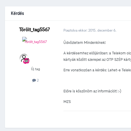
Kérdés
Törölt_tag5567
Posztolva ekkor:
2015. december 6.
Üdvözletem Mindenkinek!
A kérdésemhez előljáróban: a Telekom olda
kártyák között szerepel az OTP SZÉP kárt
Új tag
Erre vonatkozóan a kérdés: Lehet-e Telek
2
Előre is köszönöm az információt! :-)
MZS