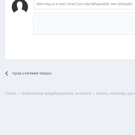
Ugrás a kérdések listájára
Főoldal
Itt kérdezhetsz szolgáltatásainkról, akcióinkról
Számla, módosítás, ügyi