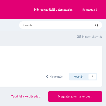
Regisztráció
Már regisztráltál? Jelentkezz be!
Minden aktivitás
Megosztás
Követők
2
Tedd fel a kérdésedet!
Megválaszolom a kérdést!