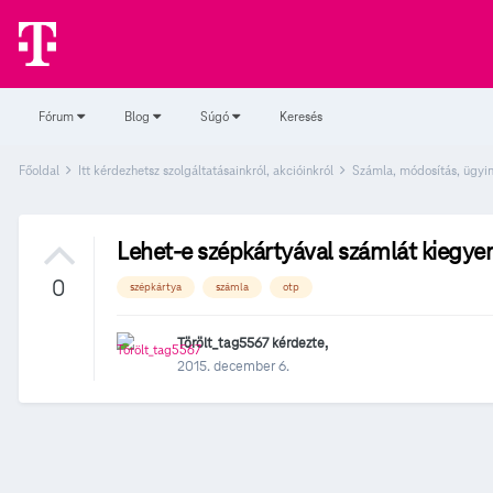
Fórum
Blog
Súgó
Keresés
Főoldal
Itt kérdezhetsz szolgáltatásainkról, akcióinkról
Számla, módosítás, ügyi
Lehet-e szépkártyával számlát kiegyen
0
szépkártya
számla
otp
Törölt_tag5567
kérdezte,
2015. december 6.