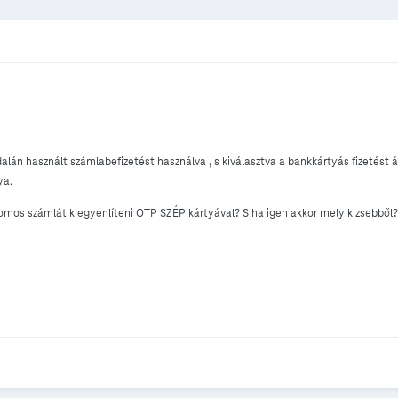
lán használt számlabefizetést használva , s kiválasztva a bankkártyás fizetést át
ya.
omos számlát kiegyenlíteni OTP SZÉP kártyával? S ha igen akkor melyik zsebből?