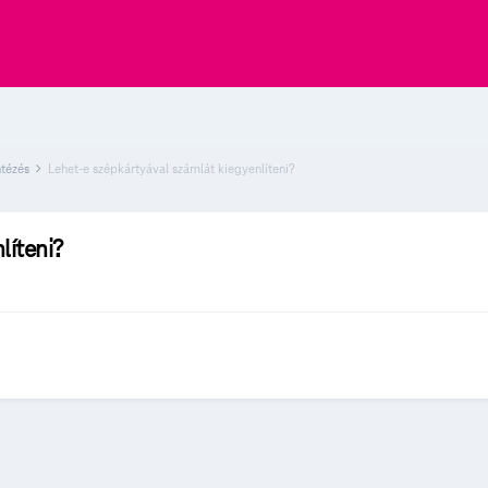
ntézés
Lehet-e szépkártyával számlát kiegyenlíteni?
líteni?