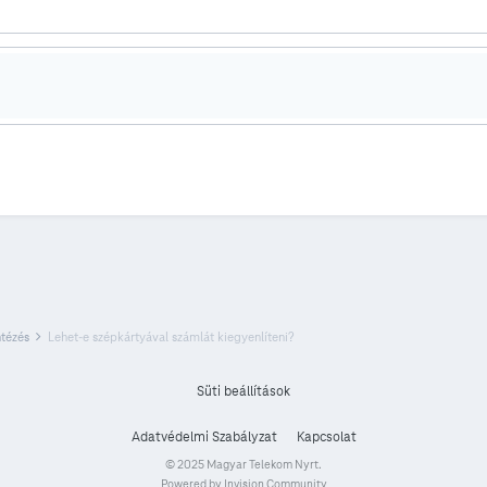
ntézés
Lehet-e szépkártyával számlát kiegyenlíteni?
Süti beállítások
Adatvédelmi Szabályzat
Kapcsolat
© 2025 Magyar Telekom Nyrt.
Powered by Invision Community