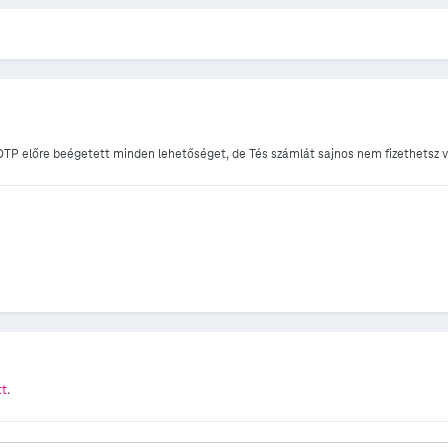
 OTP előre beégetett minden lehetőséget, de Tés számlát sajnos nem fizethetsz 
tt
.