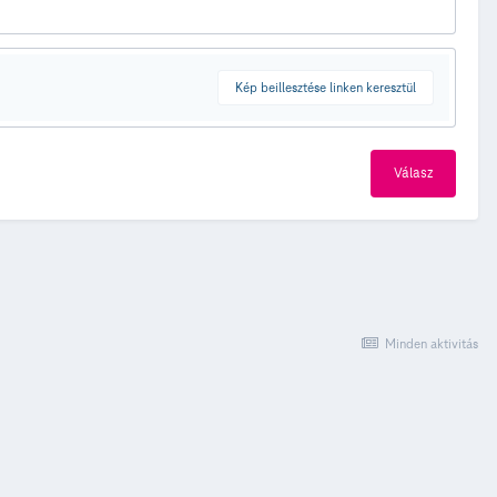
Kép beillesztése linken keresztül
Válasz
Minden aktivitás