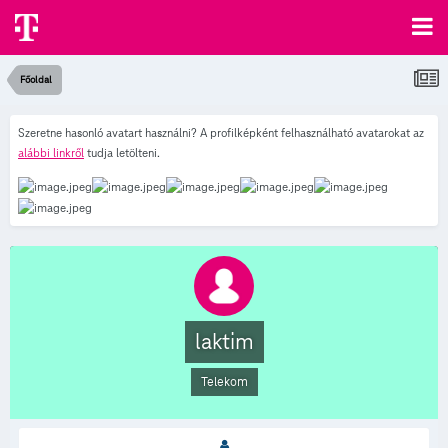
Főoldal
Szeretne hasonló avatart használni? A profilképként felhasználható avatarokat az
alábbi linkről
tudja letölteni.
laktim
Telekom