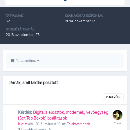
TARTALMAK
CSATLAKOZÁS IDŐPONTJA
32
2014. november 13.
UTOLSÓ LÁTOGATÁS
2018. szeptember 27.
Tartalomtípus
Témák, amit laktim posztolt
RENDEZÉS
Kérdés:
Digitális elosztók, modemek, vevőegység
(Set Top Boxok) beállítások
laktim
által
2015. március 10.
itt:
Telekom tippek
Legjobb válaszra vár