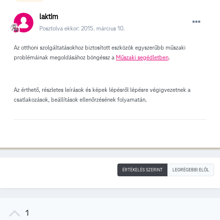
laktim
Posztolva ekkor:
2015. március 10.
Az otthoni szolgáltatásokhoz biztosított eszközök egyszerűbb műszaki
problémáinak megoldásához böngéssz a
Műszaki segédletben
.
Az érthető, részletes leírások és képek lépésről lépésre végigvezetnek a
csatlakozások, beállítások ellenőrzésének folyamatán.
ÉRTÉKELÉS SZERINT
LEGRÉGEBBI ELÖL
1