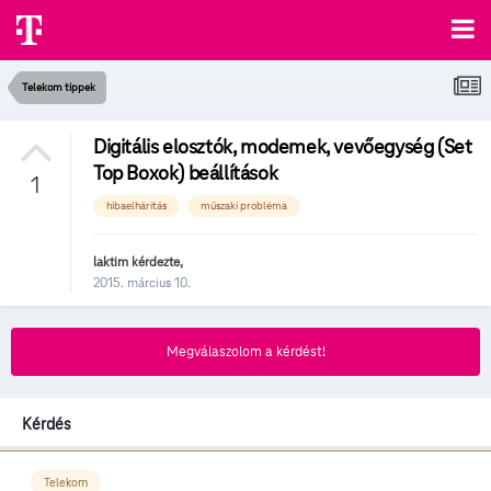
Telekom tippek
Digitális elosztók, modemek, vevőegység (Set
Top Boxok) beállítások
1
hibaelhárítás
műszaki probléma
laktim
kérdezte,
2015. március 10.
Megválaszolom a kérdést!
Kérdés
Telekom