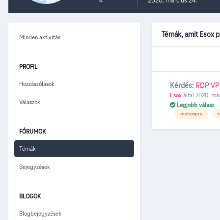
4
2020. március 24.
Témák, amit Esox p
Minden aktivitás
PROFIL
Hozzászólások
Kérdés:
RDP VPN
Esox
által
2020. már
Válaszok
Legjobb válasz
motionpro
FÓRUMOK
Témák
Bejegyzések
BLOGOK
Blogbejegyzések