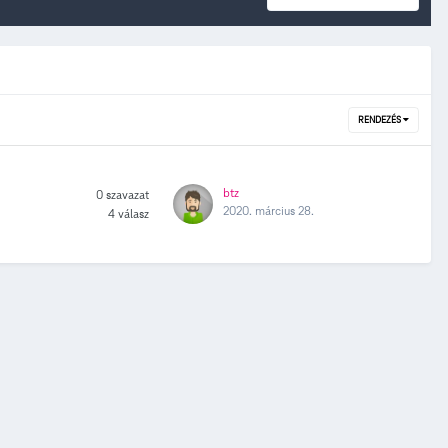
RENDEZÉS
btz
0
szavazat
2020. március 28.
4
válasz