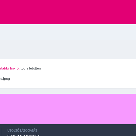
alábbi linkről
tudja letölteni.
UTOLSÓ LÁTOGATÁS