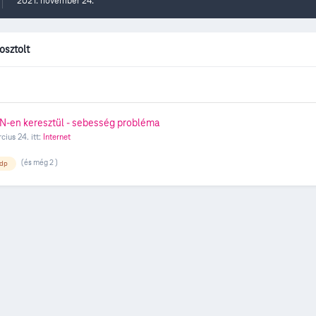
2021. november 24.
osztolt
-en keresztül - sebesség probléma
cius 24.
itt:
Internet
(és még 2 )
rdp