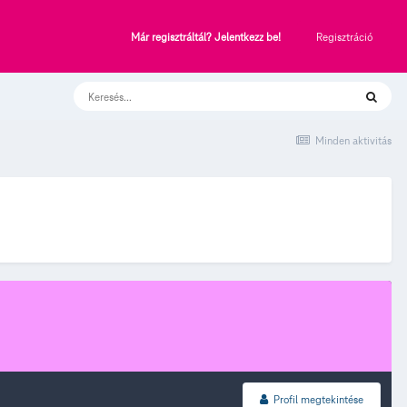
Regisztráció
Már regisztráltál? Jelentkezz be!
Minden aktivitás
Profil megtekintése