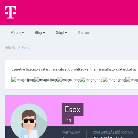
Fórum
Blog
Súgó
Keresés
Főoldal
Esox
Szeretne hasonló avatart használni? A profilképként felhasználható avatarokat az
Esox
Tag
TARTALMAK
CSATLAKOZÁS IDŐPONTJA