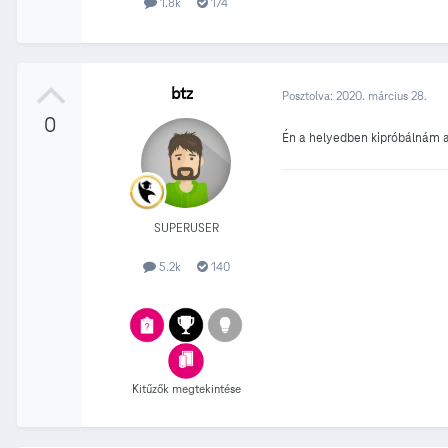
1.8k
174
btz
Posztolva:
2020. március 28.
0
Én a helyedben kipróbálnám a
SUPERUSER
5.2k
140
Kitűzők megtekintése