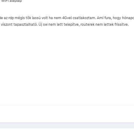
 WIFI alaplap
e az rdp mégis tök lassú volt ha nem 4Gvel csatlakoztam. Ami fura, hogy hónap
szont tapasztalható. Új sw nem lett telepítve, routerek nem lettek frissítve.