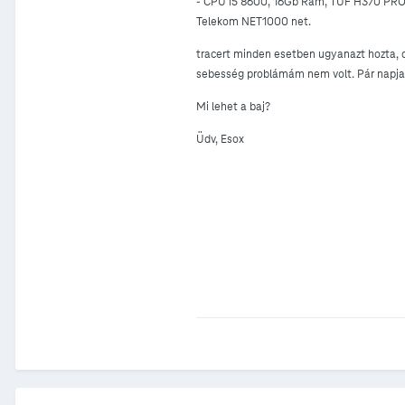
- CPU i5 8600, 16Gb Ram, TUF H370 PRO
Telekom NET1000 net.
tracert minden esetben ugyanazt hozta, d
sebesség problámám nem volt. Pár napja vi
Mi lehet a baj?
Üdv, Esox