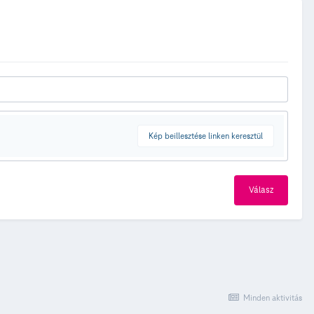
Kép beillesztése linken keresztül
Válasz
Minden aktivitás