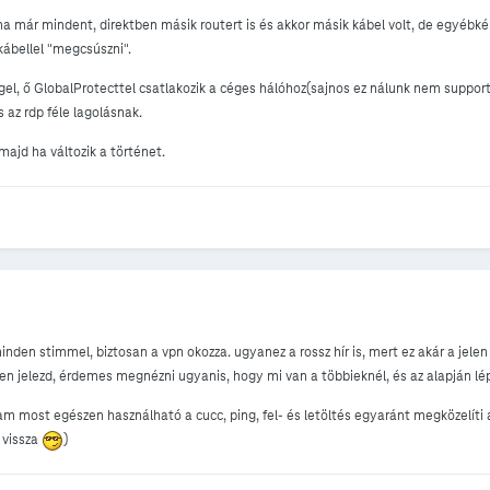
 már mindent, direktben másik routert is és akkor másik kábel volt, de egyéb
ábellel "megcsúszni".
, ő GlobalProtecttel csatlakozik a céges hálóhoz(sajnos ez nálunk nem supportá
 az rdp féle lagolásnak.
 majd ha változik a történet.
minden stimmel, biztosan a vpn okozza. ugyanez a rossz hír is, mert ez akár a jel
jelezd, érdemes megnézni ugyanis, hogy mi van a többieknél, és az alapján lépn
am most egészen használható a cucc, ping, fel- és letöltés egyaránt megközelít
 vissza
)