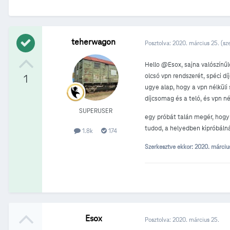
teherwagon
Posztolva:
2020. március 25.
(sz
Hello
@Esox, sajna valószínűl
olcsó vpn rendszerét, spéci d
1
ugye alap, hogy a vpn nélküli
díjcsomag és a teló, és vpn né
SUPERUSER
egy próbát talán megér, hogy
tudod, a helyedben kipróbálná
1.8k
174
Szerkesztve ekkor:
2020. márciu
Esox
Posztolva:
2020. március 25.