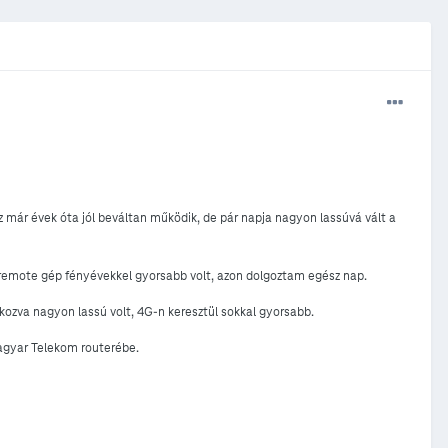
már évek óta jól beváltan működik, de pár napja nagyon lassúvá vált a
 remote gép fényévekkel gyorsabb volt, azon dolgoztam egész nap.
kozva nagyon lassú volt, 4G-n keresztül sokkal gyorsabb.
agyar Telekom routerébe.