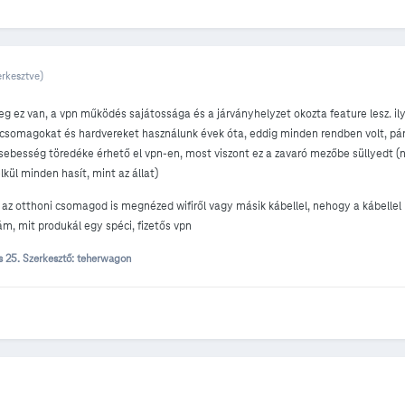
erkesztve)
eg ez van, a vpn működés sajátossága és a járványhelyzet okozta feature lesz. i
íjcsomagokat és hardvereket használunk évek óta, eddig minden rendben volt, pár
 sebesség töredéke érhető el vpn-en, most viszont ez a zavaró mezőbe süllyedt (n
lkül minden hasít, mint az állat)
 az otthoni csomagod is megnézed wifiről vagy másik kábellel, nehogy a kábellel
m, mit produkál egy spéci, fizetős vpn
s 25.
Szerkesztő: teherwagon