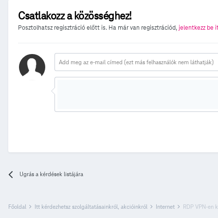
Csatlakozz a közösséghez!
Posztolhatsz regisztráció előtt is. Ha már van regisztrációd,
jelentkezz be i
Ugrás a kérdések listájára
Főoldal
Itt kérdezhetsz szolgáltatásainkról, akcióinkról
Internet
RDP VPN-en ke