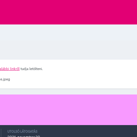
alábbi linkről
tudja letölteni.
UTOLSÓ LÁTOGATÁS