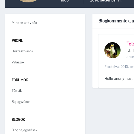
1800
2014. december 11.
Blogkommentek, am
Minden aktivitás
PROFIL
Tel
itt:
Hozzászólások
ano
Válaszok
Posztolva:
2015. ok
Hello anonymus, kö
FÓRUMOK
Témák
Bejegyzések
BLOGOK
Blogbejegyzések