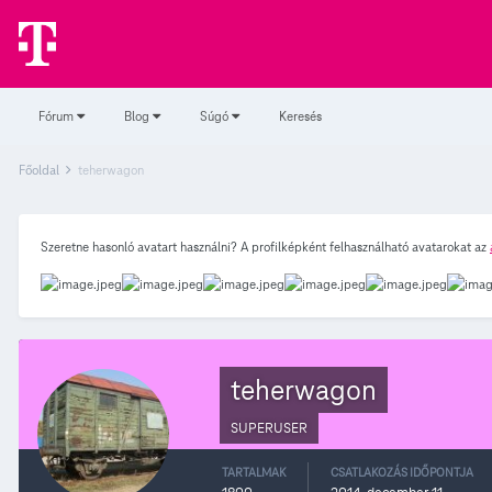
Fórum
Blog
Súgó
Keresés
Főoldal
teherwagon
Szeretne hasonló avatart használni? A profilképként felhasználható avatarokat az
teherwagon
SUPERUSER
TARTALMAK
CSATLAKOZÁS IDŐPONTJA