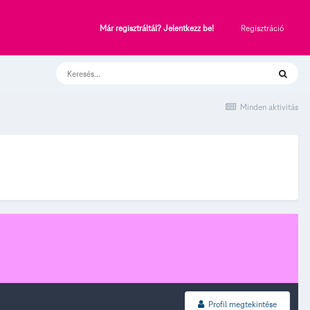
Regisztráció
Már regisztráltál? Jelentkezz be!
Minden aktivitás
Profil megtekintése