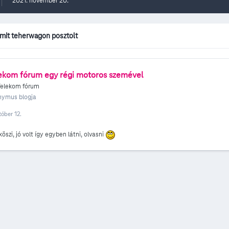
2021. november 20.
it teherwagon posztolt
ekom fórum egy régi motoros szemével
Telekom fórum
nymus
blogja
tóber 12.
szi, jó volt így egyben látni, olvasni