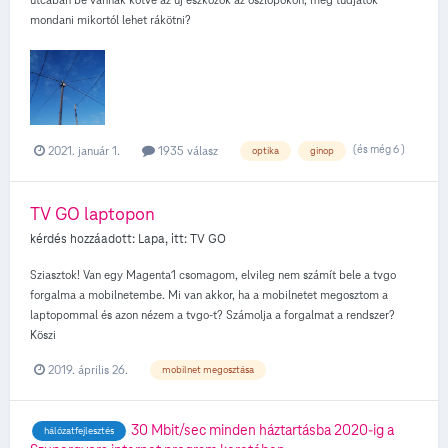
mondani mikortól lehet rákötni?
(és még 6 )
2021. január 1.
1935 válasz
optika
ginop
TV GO laptopon
kérdés hozzáadott:
Lapa
, itt:
TV GO
Sziasztok! Van egy Magenta1 csomagom, elvileg nem számít bele a tvgo
forgalma a mobilnetembe. Mi van akkor, ha a mobilnetet megosztom a
laptopommal és azon nézem a tvgo-t? Számolja a forgalmat a rendszer?
Köszi
2019. április 26.
mobilnet megosztása
30 Mbit/sec minden háztartásba 2020-ig a
hálózatfejlesztés