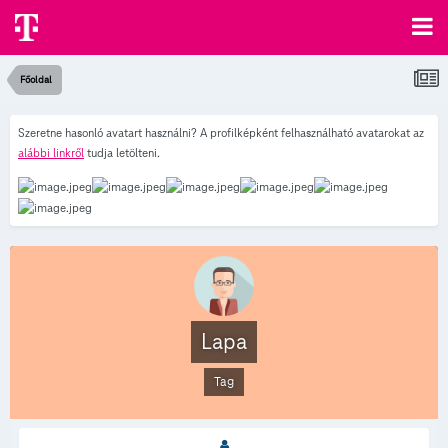
Főoldal
Szeretne hasonló avatart használni? A profilképként felhasználható avatarokat az
alábbi linkről
tudja letölteni.
Lapa
Tag