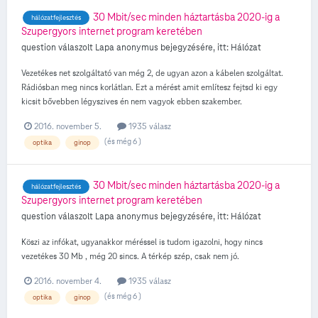
30 Mbit/sec minden háztartásba 2020-ig a
hálózatfejlesztés
Szupergyors internet program keretében
question válaszolt
Lapa
anonymus
bejegyzésére, itt:
Hálózat
Vezetékes net szolgáltató van még 2, de ugyan azon a kábelen szolgáltat.
Rádiósban meg nincs korlátlan. Ezt a mérést amit említesz fejtsd ki egy
kicsit bővebben légyszives én nem vagyok ebben szakember.
2016. november 5.
1935 válasz
(és még 6 )
optika
ginop
30 Mbit/sec minden háztartásba 2020-ig a
hálózatfejlesztés
Szupergyors internet program keretében
question válaszolt
Lapa
anonymus
bejegyzésére, itt:
Hálózat
Köszi az infókat, ugyanakkor méréssel is tudom igazolni, hogy nincs
vezetékes 30 Mb , még 20 sincs. A térkép szép, csak nem jó.
2016. november 4.
1935 válasz
(és még 6 )
optika
ginop