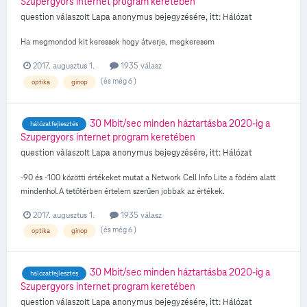
Szupergyors internet program keretében
question válaszolt
Lapa
anonymus
bejegyzésére, itt:
Hálózat
Ha megmondod kit keressek hogy átverje, megkeresem
2017. augusztus 1.
1935 válasz
(és még 6 )
optika
ginop
30 Mbit/sec minden háztartásba 2020-ig a
hálózatfejlesztés
Szupergyors internet program keretében
question válaszolt
Lapa
anonymus
bejegyzésére, itt:
Hálózat
-90 és -100 közötti értékeket mutat a Network Cell Info Lite a födém alatt
mindenhol.A tetőtérben értelem szerűen jobbak az értékek.
2017. augusztus 1.
1935 válasz
(és még 6 )
optika
ginop
30 Mbit/sec minden háztartásba 2020-ig a
hálózatfejlesztés
Szupergyors internet program keretében
question válaszolt
Lapa
anonymus
bejegyzésére, itt:
Hálózat