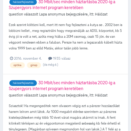
30 Mbit/sec minden háztartásba 2020-ig a
hálózatfejlesztés
Szupergyors internet program keretében
question válaszolt
Lapa
anonymus
bejegyzésére, itt:
Hálózat
Ezek szerint költözni kell, mert itt nem fog fejleszteni a kutya se . 2002 ben is
lobbizni kellet , meg regisztrálni hogy megcsinálják az ADSL központot, kb 5
évig jó is volt a net, azóta meg hiába a 20M csomag, csak 15 jön. és van
végpont rendesen ebben a faluban. Persze ha nem a legszarabb kábelt húzta
volna 1999 ben az előd Matáv, akkor talán jobb lenne.
2016. november 4.
1935 válasz
(és még 6 )
optika
ginop
30 Mbit/sec minden háztartásba 2020-ig a
hálózatfejlesztés
Szupergyors internet program keretében
question válaszolt
Lapa
anonymus
bejegyzésére, itt:
Hálózat
Sziasztok! Ha megengeditek nem olvasom végig ezt a párezer hozzászólást
hanem leírom amit látok. Az 1000 megabit elérése szerintem az párezres
kistelepüléseken még több 10 évet várat magára akármit is írnak. A fent
kilinkelt térképen az én végpontomon megjelenő sebesség kb fele érhető el
ténylegesen. (Magánban szívesen megmondom hol van lakok.) A T felé az a