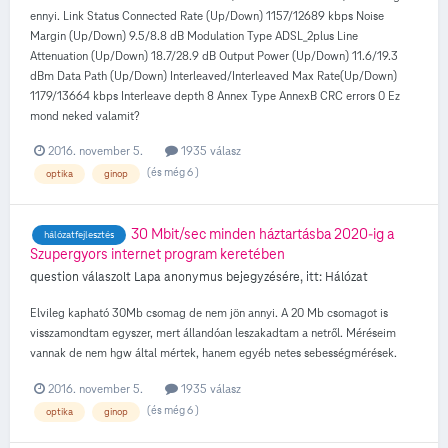
ennyi. Link Status Connected Rate (Up/Down) 1157/12689 kbps Noise
Margin (Up/Down) 9.5/8.8 dB Modulation Type ADSL_2plus Line
Attenuation (Up/Down) 18.7/28.9 dB Output Power (Up/Down) 11.6/19.3
dBm Data Path (Up/Down) Interleaved/Interleaved Max Rate(Up/Down)
1179/13664 kbps Interleave depth 8 Annex Type AnnexB CRC errors 0 Ez
mond neked valamit?
2016. november 5.
1935 válasz
(és még 6 )
optika
ginop
30 Mbit/sec minden háztartásba 2020-ig a
hálózatfejlesztés
Szupergyors internet program keretében
question válaszolt
Lapa
anonymus
bejegyzésére, itt:
Hálózat
Elvileg kapható 30Mb csomag de nem jön annyi. A 20 Mb csomagot is
visszamondtam egyszer, mert állandóan leszakadtam a netről. Méréseim
vannak de nem hgw által mértek, hanem egyéb netes sebességmérések.
2016. november 5.
1935 válasz
(és még 6 )
optika
ginop