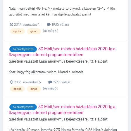
Nálam van beltéri 4G(T-s, M7 melletti toronyról), a kábelen 12-15 M jön,
gyorsítót meg nem lehet kérni az ügyfélszolgálat szerint
2017. augusztus 1.
1935 válasz
(és még 6 )
optika
ginop
30 Mbit/sec minden háztartásba 2020-ig a
hálózatfejlesztés
Szupergyors internet program keretében
question válaszolt
Lapa
anonymus
bejegyzésére, itt:
Hálózat
Köszi hogy foglalkoztatok velem. Marad a költözés
2016. november 5.
1935 válasz
(és még 6 )
optika
ginop
30 Mbit/sec minden háztartásba 2020-ig a
hálózatfejlesztés
Szupergyors internet program keretében
question válaszolt
Lapa
anonymus
bejegyzésére, itt:
Hálózat
késleltetés: 40 msec. letöltés: 9.73 Mbit/s feltöltés: 0.86 Mbit/s Jelenleg