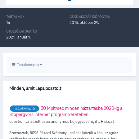
TARTALMAK
CSATLAKOZÁS IDŐPONTJA
16
2015. október 29.
UTOLSÓ LÁTOGATÁS
2021. január 1.
Tartalomtípus
Minden, amit Lapa posztolt
30 Mbit/sec minden háztartásba 2020-ig a
hálózatfejlesztés
Szupergyors internet program keretében
question válaszolt
Lapa
anonymus
bejegyzésére, itt:
Hálózat
Szervusztok, 8095 Pákozd Széchenyi utcában készült a kép, az egész
utcában be vannak kötve az új eszközök az oszlopokon, meg tudjátok