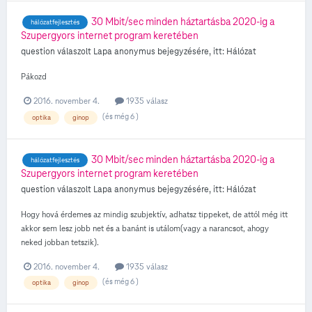
30 Mbit/sec minden háztartásba 2020-ig a
hálózatfejlesztés
Szupergyors internet program keretében
question válaszolt
Lapa
anonymus
bejegyzésére, itt:
Hálózat
Pákozd
2016. november 4.
1935 válasz
(és még 6 )
optika
ginop
30 Mbit/sec minden háztartásba 2020-ig a
hálózatfejlesztés
Szupergyors internet program keretében
question válaszolt
Lapa
anonymus
bejegyzésére, itt:
Hálózat
Hogy hová érdemes az mindig szubjektív, adhatsz tippeket, de attól még itt
akkor sem lesz jobb net és a banánt is utálom(vagy a narancsot, ahogy
neked jobban tetszik).
2016. november 4.
1935 válasz
(és még 6 )
optika
ginop