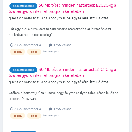
30 Mbit/sec minden háztartásba 2020-ig a
hálózatfejlesztés
Szupergyors internet program keretében
question válaszolt
Lapa
anonymus
bejegyzésére, itt:
Hálózat
Hát egy pici cinizmusért te sem mész a szomszédba az biztos Valami
konkrétat nem tudsz esetleg?
2016. november 4.
1935 válasz
(és még 6 )
optika
ginop
30 Mbit/sec minden háztartásba 2020-ig a
hálózatfejlesztés
Szupergyors internet program keretében
question válaszolt
Lapa
anonymus
bejegyzésére, itt:
Hálózat
Utálom a banánt :). Csak unom, hogy folyton az ilyen településen lakók az
utolsók. De ez van.
2016. november 4.
1935 válasz
(és még 6 )
optika
ginop