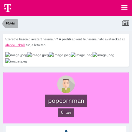
Főoldal
Szeretne hasonló avatart használni? A profilképként felhasználható avatarokat az
alábbi linkről
tudja letölteni.
popcornman
Új tag