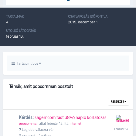
TARTALMAK
CSATLAKOZÁS IDŐPONTJA
4
2015. december 1.
UTOLSÓ LÁTOGATÁS
február 13.
Tartalomtípus
Témák, amit popcornman posztolt
RENDEZÉS
Kérdés:
sagemcom fast 3896 napló korlátozás
popcornman
által
február 13.
itt:
Internet
Legjobb válaszra vár
0
szavazat
1
válasz