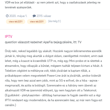
VDR-es box jel ellátását - az nem jelenti azt, hogy a csatlakozások jelenleg ne
lennének szakszerűek.
2020. május 1.
2315 válasz
(és még 3 )
cisco isb2231
cisco isb2201
IPTV
question válaszolt
kabelnet
ApaFia
bejegyzésére, itt:
TV
Örülj neki, neked legalább így alakult. Hozzánk nagyon lelkiismeretes szerelők
jártak ki, tényleg meg akarták a dolgot oldani, cserélgettek mindent, amit csak
lehet, még a koaxot is kicserélték UTP-re, még egy Mini-probe-ot is rátettek a
streamekre, hogy elkapják a bűnöst, mégsem tudták teljesen kiirtani a hibát. A
Teleklom cégként is méltányos volt, több jóváírást is kaptam tőlük, a
próbaképpen velem megvetetett Power-Line árát is jóváírták, amikor kiderült
róla, hogy nem lesz azzal sem jobb, mint az 5G-s wifivel, de a hiba - sajnos -
megmaradt, és azóta is boldogít. Szerencsére ez a hátrány nem übereli az
alkalmazott VDR-es üzemmód előnyeit, így nem hagytam ott a Telekomot.
(Egyébként - pletykaszinten - állítólag hamarosan le fogják cserélni ezt a régi
IPTV rendszert egy modernebbre, és ha szerencsém lesz, az már nem fogja ezt
csinálni.)