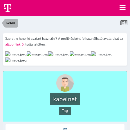
Főoldal
Szeretne hasonló avatart használni? A profilképként felhasználható avatarokat az
alábbi linkről
tudja letölteni.
kabelnet
Tag