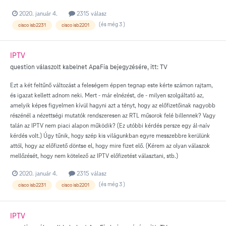
2020. január 4.
2315 válasz
(és még 3 )
cisco isb2231
cisco isb2201
IPTV
question válaszolt
kabelnet
ApaFia
bejegyzésére, itt:
TV
Ezt a két feltűnő változást a feleségem éppen tegnap este kérte számon rajtam,
és igazat kellett adnom neki. Mert - már elnézést, de - milyen szolgáltató az,
amelyik képes figyelmen kívül hagyni azt a tényt, hogy az előfizetőinak nagyobb
részénél a nézettségi mutatók rendszeresen az RTL műsorok felé billennek? Vagy
talán az IPTV nem piaci alapon működik? (Ez utóbbi kérdés persze egy ál-naív
kérdés volt.) Úgy tűnik, hogy szép kis világunkban egyre messzebbre kerülünk
attól, hogy az előfizető döntse el, hogy mire fizet elő. (Kérem az olyan válaszok
mellőzését, hogy nem kötelező az IPTV előfizetést választani, stb.)
2020. január 4.
2315 válasz
(és még 3 )
cisco isb2231
cisco isb2201
IPTV