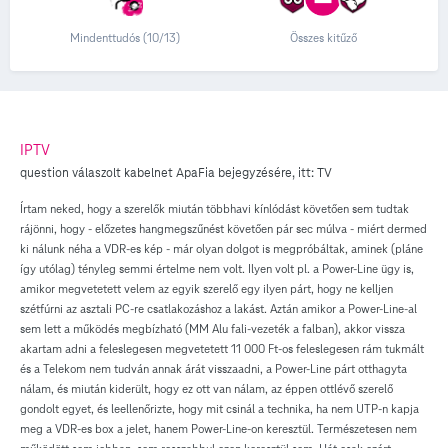
Mindenttudós (10/13)
Összes kitűző
IPTV
question válaszolt
kabelnet
ApaFia
bejegyzésére, itt:
TV
Írtam neked, hogy a szerelők miután többhavi kínlódást követően sem tudtak
rájönni, hogy - előzetes hangmegszűnést követően pár sec múlva - miért dermed
ki nálunk néha a VDR-es kép - már olyan dolgot is megpróbáltak, aminek (pláne
így utólag) tényleg semmi értelme nem volt. Ilyen volt pl. a Power-Line ügy is,
amikor megvetetett velem az egyik szerelő egy ilyen párt, hogy ne kelljen
szétfúrni az asztali PC-re csatlakozáshoz a lakást. Aztán amikor a Power-Line-al
sem lett a működés megbízható (MM Alu fali-vezeték a falban), akkor vissza
akartam adni a feleslegesen megvetetett 11 000 Ft-os feleslegesen rám tukmált
és a Telekom nem tudván annak árát visszaadni, a Power-Line párt otthagyta
nálam, és miután kiderült, hogy ez ott van nálam, az éppen ottlévő szerelő
gondolt egyet, és leellenőrizte, hogy mit csinál a technika, ha nem UTP-n kapja
meg a VDR-es box a jelet, hanem Power-Line-on keresztül. Természetesen nem