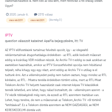
csatornakínálatból is. Nem kell az oda sem, mert félreviszi a fél ország ízlését.
Ugye?
2020. január 6.
2315 válasz
(és még 3 )
cisco isb2231
cisco isb2201
IPTV
question válaszolt
kabelnet
ApaFia
bejegyzésére, itt:
TV
AZ IPTV előfizetésünk tartalmaz felvételi opciót, így - az idegesítő
reklámtartalmak átugorhatósága érdekében - az RTL adók kedvelt műsorait
eddig is kizárólag VDR módban nézzük. Az Archív TV-t eddig is csak azokban az
esetekben használtuk, amikor az IPTV Sorozatfelvétel opciója nem hibátlanul
teljesít, néha kihagy egy-egy részt, amit eddig az Archív TV-n utólag is el
tudtunk érni. Azt a véleményedet pedig nem tudom osztani, hogy mindez az RTL
kérésére, az RTL - Mostra terelés érdekében történt volna, mert az RTL-Most
Telekom-Archív TV helyetti használatát csak internet-képes TV készülékek
tennék lehetővé, ami lehet, hogy nálad biztosított, de - véleményem szerint - a
TV nézők többségénél még nem, és ezzedl az RTL szerintem tisztában van.
Lehet, hogy terelne, de nem a műsorainak az Telekom_Archív TV -ről történő
"letiltásával". Ez a Telekom döntés szerintem se NEM GAZDASÁGI, se NEM
KERESKEDELMI döntés volt.