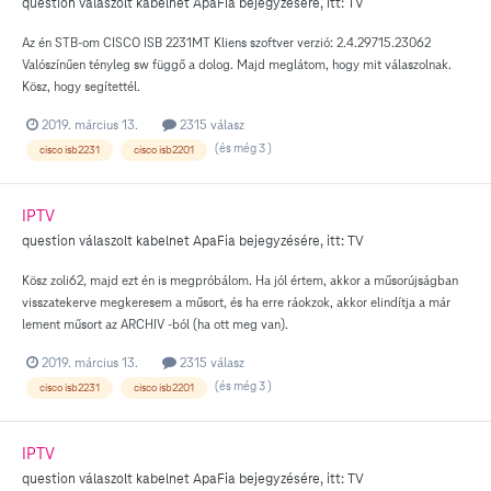
question válaszolt
kabelnet
ApaFia
bejegyzésére, itt:
TV
Az én STB-om CISCO ISB 2231MT Kliens szoftver verzió: 2.4.29715.23062
Valószínűen tényleg sw függő a dolog. Majd meglátom, hogy mit válaszolnak.
Kösz, hogy segítettél.
2019. március 13.
2315 válasz
(és még 3 )
cisco isb2231
cisco isb2201
IPTV
question válaszolt
kabelnet
ApaFia
bejegyzésére, itt:
TV
Kösz zoli62, majd ezt én is megpróbálom. Ha jól értem, akkor a műsorújságban
visszatekerve megkeresem a műsort, és ha erre ráokzok, akkor elindítja a már
lement műsort az ARCHIV -ból (ha ott meg van).
2019. március 13.
2315 válasz
(és még 3 )
cisco isb2231
cisco isb2201
IPTV
question válaszolt
kabelnet
ApaFia
bejegyzésére, itt:
TV