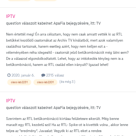
IPTV
question válaszolt
kabelnet
ApaFia
bejegyzésére, itt:
TV
Nem értettél meg! Én arra céloztam, hogy nem csak amiatt vették ki az RTL
betűkkel kezdődő csatornákat az Archív TV kínálatból, mert azok valamilyen
családhoz tartoznak, hanem esetleg azért, hogy nem kelljen ezt a -
véleményében néha idegesítő - csatornát jelző betűkombinációt még látni sem?
De a válaszod elgondolkodtatott. Lehet, hogy az intézkedés tényleg nem is a
betűkombináció, hanem az RTL család ellen irányult? Igazad lehet!
2020. január 6.
2315 válasz
(és még 3 )
cisco isb2231
cisco isb2201
IPTV
question válaszolt
kabelnet
ApaFia
bejegyzésére, itt:
TV
Szerintem az RTL betűkombináció kiirtása felületesre sikerült. Még benne
maradt egy RTL kezdetű szó! Ha az RTL- Spike-ot is kivették volna , akkor lenne
teljes az "eredmény". Javaslat: Vegyék ki az RTL-eket a rendes