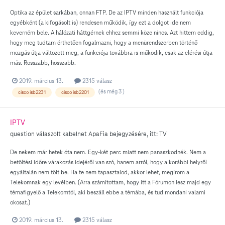
Optika az épület sarkában, onnan FTP. De az IPTV minden használt funkciója
egyébként (a kifogásolt is) rendesen működik, így ezt a dolgot ide nem
keverném bele. A hálózati háttgérnek ehhez semmi köze nincs. Azt hittem eddig,
hogy meg tudtam érthetően fogalmazni, hogy a menürendszerben történő
mozgás útja változott meg, a funkciója továbbra is működik, csak az elérési útja
más. Rosszabb, hosszabb.
2019. március 13.
2315 válasz
(és még 3 )
cisco isb2231
cisco isb2201
IPTV
question válaszolt
kabelnet
ApaFia
bejegyzésére, itt:
TV
De nekem már hetek óta nem. Egy-két perc miatt nem panaszkodnék. Nem a
betöltési időre várakozás idejéről van szó, hanem arról, hogy a korábbi helyről
egyáltalán nem tölt be. Ha te nem tapasztalod, akkor lehet, megírom a
Telekomnak egy levélben. (Arra számítottam, hogy itt a Fórumon lesz majd egy
témafigyelő a Telekomtól, aki beszáll ebbe a témába, és tud mondani valami
okosat.)
2019. március 13.
2315 válasz