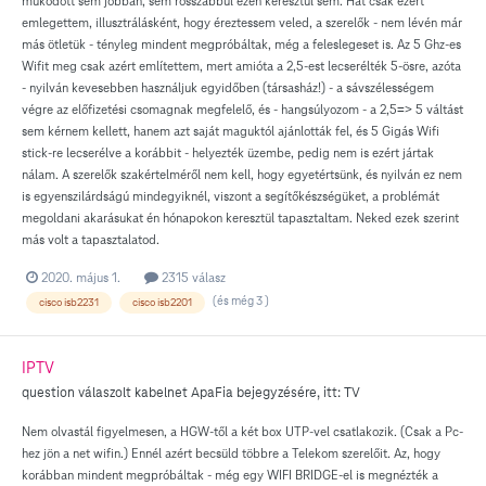
működött sem jobban, sem rosszabbul ezen keresztül sem. Hát csak ezért
emlegettem, illusztrálásként, hogy éreztessem veled, a szerelők - nem lévén már
más ötletük - tényleg mindent megpróbáltak, még a feleslegeset is. Az 5 Ghz-es
Wifit meg csak azért említettem, mert amióta a 2,5-est lecserélték 5-ösre, azóta
- nyilván kevesebben használjuk egyidőben (társasház!) - a sávszélességem
végre az előfizetési csomagnak megfelelő, és - hangsúlyozom - a 2,5=> 5 váltást
sem kérnem kellett, hanem azt saját maguktól ajánlották fel, és 5 Gigás Wifi
stick-re lecserélve a korábbit - helyezték üzembe, pedig nem is ezért jártak
nálam. A szerelők szakértelméről nem kell, hogy egyetértsünk, és nyilván ez nem
is egyenszilárdságú mindegyiknél, viszont a segítőkészségüket, a problémát
megoldani akarásukat én hónapokon keresztül tapasztaltam. Neked ezek szerint
más volt a tapasztalatod.
2020. május 1.
2315 válasz
(és még 3 )
cisco isb2231
cisco isb2201
IPTV
question válaszolt
kabelnet
ApaFia
bejegyzésére, itt:
TV
Nem olvastál figyelmesen, a HGW-től a két box UTP-vel csatlakozik. (Csak a Pc-
hez jön a net wifin.) Ennél azért becsüld többre a Telekom szerelőit. Az, hogy
korábban mindent megpróbáltak - még egy WIFI BRIDGE-el is megnézték a