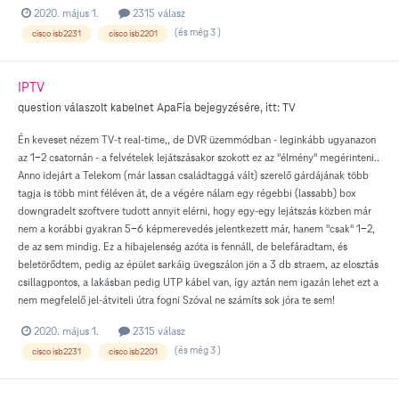
2020. május 1.
2315 válasz
(és még 3 )
cisco isb2231
cisco isb2201
IPTV
question válaszolt
kabelnet
ApaFia
bejegyzésére, itt:
TV
Én keveset nézem TV-t real-time,, de DVR üzemmódban - leginkább ugyanazon
az 1-2 csatornán - a felvételek lejátszásakor szokott ez az "élmény" megérinteni..
Anno idejárt a Telekom (már lassan családtaggá vált) szerelő gárdájának több
tagja is több mint féléven át, de a végére nálam egy régebbi (lassabb) box
downgradelt szoftvere tudott annyit elérni, hogy egy-egy lejátszás közben már
nem a korábbi gyakran 5-6 képmerevedés jelentkezett már, hanem "csak" 1-2,
de az sem mindig. Ez a hibajelenség azóta is fennáll, de belefáradtam, és
beletörődtem, pedig az épület sarkáig üvegszálon jön a 3 db straem, az elosztás
csillagpontos, a lakásban pedig UTP kábel van, így aztán nem igazán lehet ezt a
nem megfelelő jel-átviteli útra fogni Szóval ne számíts sok jóra te sem!
2020. május 1.
2315 válasz
(és még 3 )
cisco isb2231
cisco isb2201