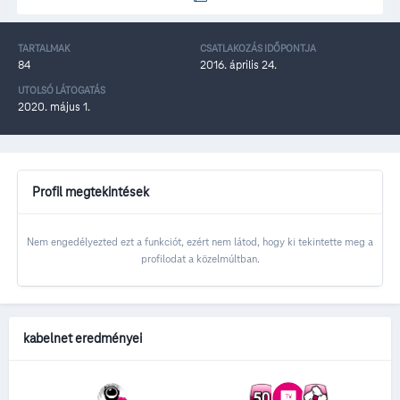
TARTALMAK
CSATLAKOZÁS IDŐPONTJA
84
2016. április 24.
UTOLSÓ LÁTOGATÁS
2020. május 1.
Profil megtekintések
Nem engedélyezted ezt a funkciót, ezért nem látod, hogy ki tekintette meg a
profilodat a közelmúltban.
kabelnet eredményei