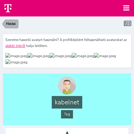
Főoldal
Szeretne hasonló avatart használni? A profilképként felhasználható avatarokat az
alábbi linkről
tudja letölteni.
kabelnet
Tag