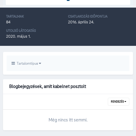
TARTALMAK
CSATLAKOZÁS IDŐPONTJA
84
2016. április 24.
UTOLSÓ LÁTOGATÁS
2020. május 1.
Tartalomtípus
Blogbejegyzések, amit kabelnet posztolt
RENDEZÉS
Még nincs itt semmi.