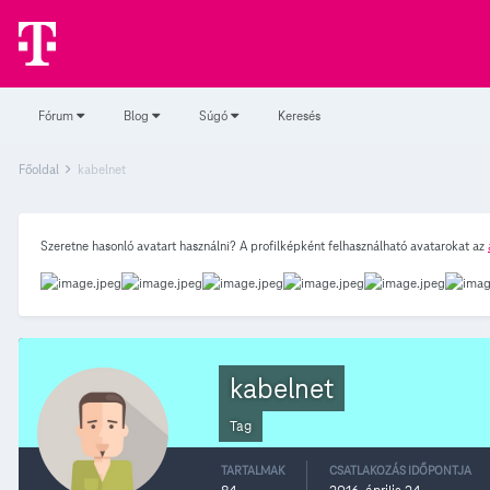
Fórum
Blog
Súgó
Keresés
Főoldal
kabelnet
Szeretne hasonló avatart használni? A profilképként felhasználható avatarokat az
kabelnet
Tag
TARTALMAK
CSATLAKOZÁS IDŐPONTJA