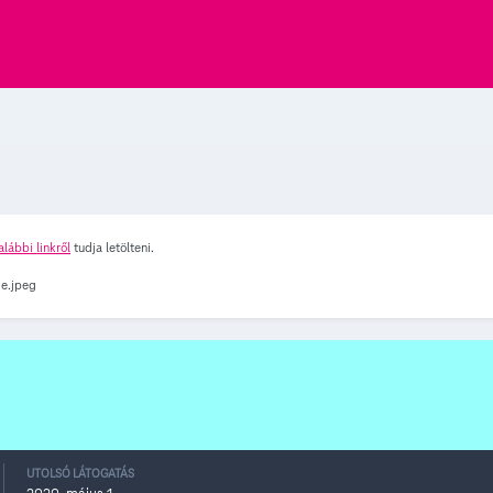
alábbi linkről
tudja letölteni.
UTOLSÓ LÁTOGATÁS