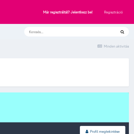
Regisztráció
Már regisztráltál? Jelentkezz be!
Minden aktivitás
Profil megtekintése