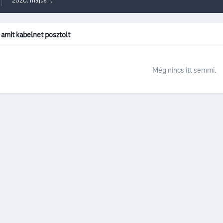
2020. május 1.
amit kabelnet posztolt
Még nincs itt semmi.