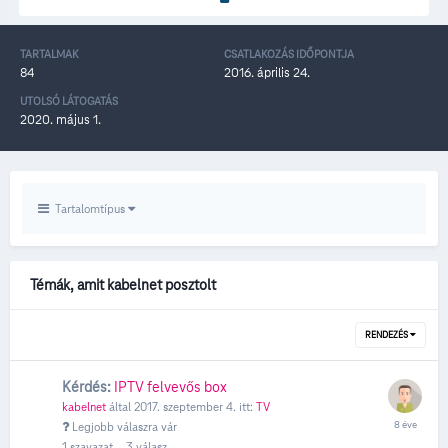
TARTALMAK
CSATLAKOZÁS IDŐPONTJA
84
2016. április 24.
UTOLSÓ LÁTOGATÁS
2020. május 1.
Tartalomtípus
Témák, amit kabelnet posztolt
RENDEZÉS
Kérdés:
IPTV felvevős box
kabelnet
által
2017. szeptember 4.
itt:
TV
Legjobb válaszra vár
1
szavazat
3
válasz