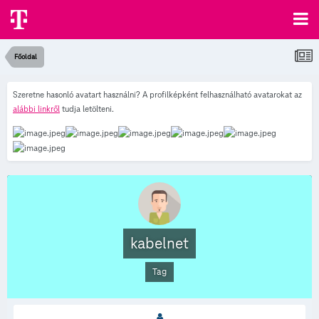
Főoldal
Szeretne hasonló avatart használni? A profilképként felhasználható avatarokat az
alábbi linkről
tudja letölteni.
kabelnet
Tag