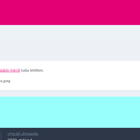
alábbi linkről
tudja letölteni.
UTOLSÓ LÁTOGATÁS