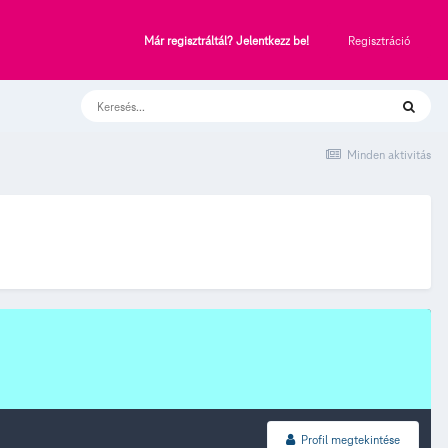
Regisztráció
Már regisztráltál? Jelentkezz be!
Minden aktivitás
Profil megtekintése