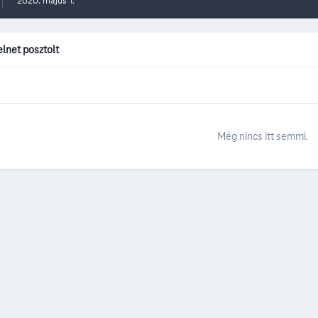
2020. május 1.
lnet posztolt
Még nincs itt semmi.