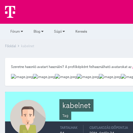
Fórum
Blog
Súgó
Keresés
Főoldal
kabelnet
Szeretne hasonló avatart használni? A profilképként felhasználható avatarokat az
kabelnet
Tag
TARTALMAK
CSATLAKOZÁS IDŐPONTJA