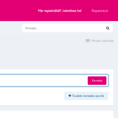
Regisztráció
Már regisztráltál? Jelentkezz be!
Minden aktivitás
Keresés
További keresési opciók