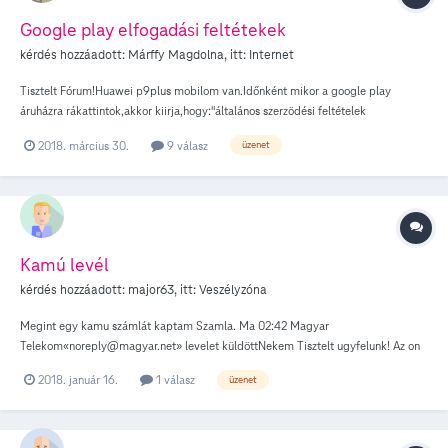
Google play elfogadási feltétekek
kérdés hozzáadott:
Márffy Magdolna
, itt:
Internet
Tisztelt Fórum!Huawei p9plus mobilom van.Időnként mikor a google play
áruházra rákattintok,akkor kiirja,hogy:"általános szerzödési feltételek
elfogadása" Rákattintok,hogy elfogadom,akkor enged be.Nem értem
2018. március 30.
9 válasz
üzenet
miért,miközben folyamatosan be vagyok jelentkezve.Időnként kéri csak
ezt.Miért kéri?Mi lehet a gond? Android 7megy rajta.
Kamú levél
kérdés hozzáadott:
major63
, itt:
Veszélyzóna
Megint egy kamu számlát kaptam Szamla. Ma 02:42 Magyar
Telekom«noreply@magyar.net» levelet küldöttNekem Tisztelt ugyfelunk! Az on
reeszere uj szamlat allitottunk ki, melyet a honlapunkon tekinthet megaz online
2018. január 16.
1 válasz
üzenet
ugyfelszolgalaton belepes utan reszletesen atnezheti a szamlan szereplo
teteleket, valamint lehetosege van a szamla kiegyenlitesere tobb kenyelmes
befizetesi modon is. A szamlat nem fizettek meg. Folyoszamla : 101463129
Szamla sorszama : 5371014631290029 Fizetesi hatarido : 16/01/2018 Statusz :