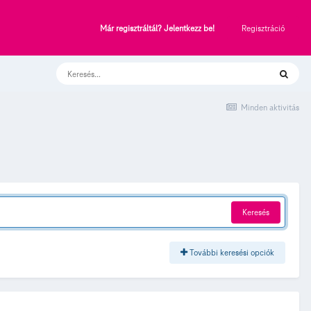
Regisztráció
Már regisztráltál? Jelentkezz be!
Minden aktivitás
Keresés
További keresési opciók