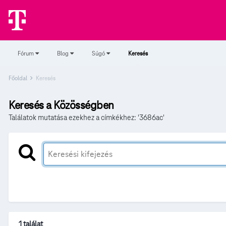
Fórum
Blog
Súgó
Keresés
Főoldal
Keresés
Keresés a Közösségben
Találatok mutatása ezekhez a címkékhez: '3686ac'
1 találat