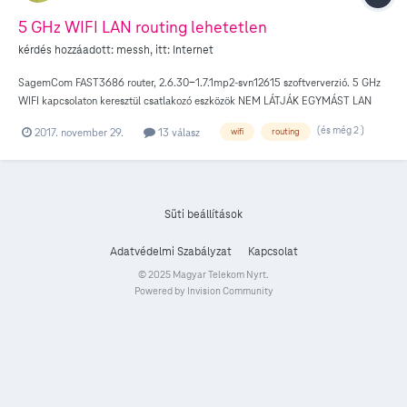
5 GHz WIFI LAN routing lehetetlen
kérdés hozzáadott:
messh
, itt:
Internet
SagemCom FAST3686 router, 2.6.30-1.7.1mp2-svn12615 szoftververzió. 5 GHz
WIFI kapcsolaton keresztül csatlakozó eszközök NEM LÁTJÁK EGYMÁST LAN
hálózatban. WAN/Internet routing működik. Ha csak egy eszköz van 5 GHz-en,
(és még 2 )
2017. november 29.
13 válasz
wifi
routing
és a többi eszköz 2,4 GHz-en, akkor minden rendben működik. Viszont az 5GHz-
en csatlakozó eszközök között nincs routing. Nagyon-nagyon elvétve, pár
másodpercre mintha látnák egymást az eszközök, de tényleges adatátvitel
lehetetlen. Ha minden eszköz 2,4 GHz-en csatlakozik, akkor is rendben működik
a routing. Találkozott más is a problémával? Mióta a router bekötésre került
Süti beállítások
fennáll a probléma, vártam, hátha egy szoftverfrissítés megoldja, de elfogyott a
türelmem. Van erre megoldás? Előre is köszönöm, Zsolt
Adatvédelmi Szabályzat
Kapcsolat
© 2025 Magyar Telekom Nyrt.
Powered by Invision Community