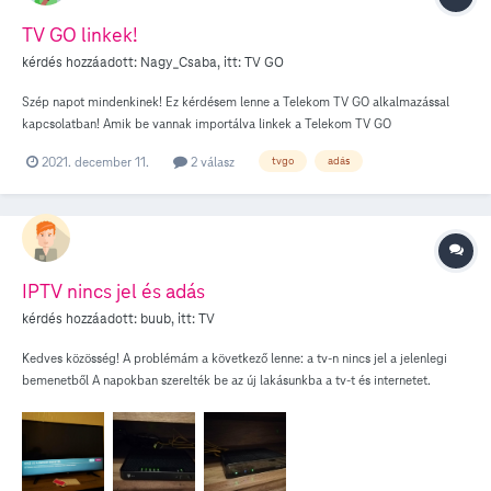
TV GO linkek!
kérdés hozzáadott:
Nagy_Csaba
, itt:
TV GO
Szép napot mindenkinek! Ez kérdésem lenne a Telekom TV GO alkalmazással
kapcsolatban! Amik be vannak importálva linkek a Telekom TV GO
alkalmazásban a TV csatornákhoz, mert én gondolom, hogy úgy van megoldva!
2021. december 11.
2 válasz
tvgo
adás
Azt, hogy lehetne megoldani, hogy kiexportálhassam a TV Stream linkeket és
pl.: egy VLC-ben is meg tudjam nyitni? Ezt csak azért kérdezem, mert
szeretném HD minőségben nézni az adásokat gépről, s külső oldalakon, pl
Onlinestream, ott vagy nem HD, vagy késleltetett adások vannak! Köszönöm, ha
ez ügyben tudna valami nekem segíteni!
IPTV nincs jel és adás
kérdés hozzáadott:
buub
, itt:
TV
Kedves közösség! A problémám a következő lenne: a tv-n nincs jel a jelenlegi
bemenetből A napokban szerelték be az új lakásunkba a tv-t és internetet.
Kaptunk egy Sagecom F@st 5655v2 digitális elosztót és egy HDMI Dolby
digital plus set-top-boxot. Beszerelés utáni kábelrendezés után (hogy ne a szoba
közepén legyenek) nem működött az internet amit a szakember segítségével
sikerült megoldani, viszont egy másik kábelrendezés miatt (mikor a boxok a
helyükre kerültek a tv asztal polcán) az internet működött viszont nincs adás