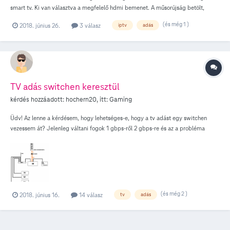
smart tv. Ki van választva a megfelelő hdmi bemenet. A műsorújság betölt,
mutatja az aktuális csatornát is, de maga a képernyő fekete. TV GOban tudok
(és még 1 )
2018. június 26.
3 válasz
iptv
adás
keresni, de nem tudok semmit elindítani. Kölcsönzés él is ez a helyzet, az
előzetes sem tölt be. Elvileg minden megfelelően be van dugva, nem nyúltam
semmihez. A beltéri egységet az alkalmazásoknak belülről újraindítottam.
Köszönöm!
TV adás switchen keresztül
kérdés hozzáadott:
hochern20
, itt:
Gaming
Üdv! Az lenne a kérdésem, hogy lehetséges-e, hogy a tv adást egy switchen
vezessem át? Jelenleg váltani fogok 1 gbps-ről 2 gbps-re és az a probléma
merült fel, hogy nincs elég port az ONT-ben. Úgy tudom, hogy a 2 gbps
sebességet úgy érik el, hogy kettő 1 gigás portra kötnek egy eszközt. Mivel
bonyolult lenne leírnom, a hálózatom kinézetét, ezért csináltam egy "rajzot".
(és még 2 )
2018. június 16.
14 válasz
tv
adás