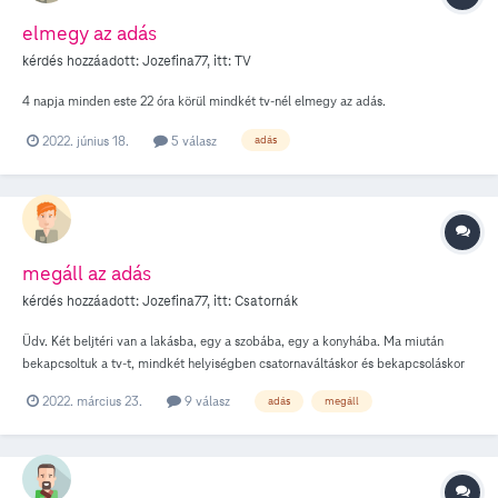
elmegy az adás
kérdés hozzáadott:
Jozefina77
, itt:
TV
4 napja minden este 22 óra körül mindkét tv-nél elmegy az adás.
2022. június 18.
5 válasz
adás
megáll az adás
kérdés hozzáadott:
Jozefina77
, itt:
Csatornák
Üdv. Két beljtéri van a lakásba, egy a szobába, egy a konyhába. Ma miután
bekapcsoltuk a tv-t, mindkét helyiségben csatornaváltáskor és bekapcsoláskor
is pár másodperc után megáll az adás. Mit kell tennem? Köszi
2022. március 23.
9 válasz
adás
megáll