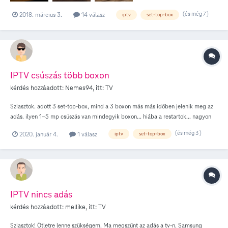
illetve azt írja a tv- hogy nincs jel a jelenlegi bemenetből. Minden össze van
(és még 7 )
2018. március 3.
14 válasz
iptv
set-top-box
dugva, minden a helyén, ledek világítanak, kap áramot, a használati
útmutatóban lévő hibaelhárítási lépéseket is kipróbáltuk, újraindítás, (nem reset)
stb de sehogy sem jó. Valaki találkozott már hasonlóval? Mi lehet a probléma?
Valaki tud segíteni esetleg? Köszönettel Dávid
IPTV csúszás több boxon
kérdés hozzáadott:
Nemes94
, itt:
TV
Sziasztok. adott 3 set-top-box, mind a 3 boxon más más időben jelenik meg az
adás. ilyen 1–5 mp csúszás van mindegyik boxon... hiába a restartok... nagyon
zavaró mikor 2 tvn ugyanazt az adást nézzük és “viszhangzik” valakinek valami
(és még 3 )
2020. január 4.
1 válasz
iptv
set-top-box
ötlete? köszi előre is. Nemes Tibor
IPTV nincs adás
kérdés hozzáadott:
mellike
, itt:
TV
Sziasztok! Ötletre lenne szükségem. Ma megszűnt az adás a tv-n. Samsung