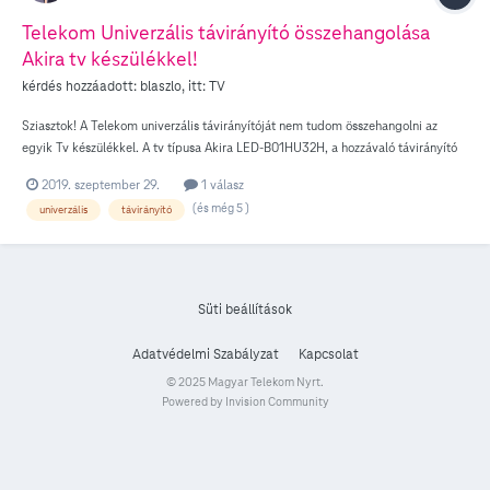
Telekom Univerzális távirányító összehangolása
Akira tv készülékkel!
kérdés hozzáadott:
blaszlo
, itt:
TV
Sziasztok! A Telekom univerzális távirányítóját nem tudom összehangolni az
egyik Tv készülékkel. A tv típusa Akira LED-B01HU32H, a hozzávaló távirányító
RCT-B04TU, a Telekom oldalán található bővített Tv készülék kódok listájában a
2019. szeptember 29.
1 válasz
márkához 0079 kód tartozik, aminek beállítására a tv készülék nem reagál.
(és még 5 )
univerzális
távirányító
Lenne esetleg valakinek ötlete, esetleg milyen más kóddal lehetne megpróbálni,
hogy működjön? Válaszokat előre is köszönöm!
Süti beállítások
Adatvédelmi Szabályzat
Kapcsolat
© 2025 Magyar Telekom Nyrt.
Powered by Invision Community