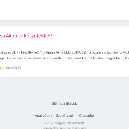
a Akira tv készülékkel!
ni az egyik Tv készülékkel. A tv típusa Akira LED-B01HU32H, a hozzávaló távirányító RCT
agál. Lenne esetleg valakinek ötlete, esetleg milyen más kóddal lehetne megpróbálni, h
(és még 5 )
ó
Süti beállítások
Adatvédelmi Szabályzat
Kapcsolat
© 2025 Magyar Telekom Nyrt.
Powered by Invision Community