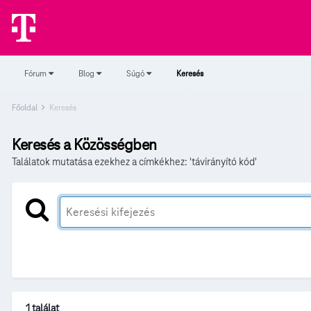
Fórum
Blog
Súgó
Keresés
Főoldal
Keresés
Keresés a Közösségben
Találatok mutatása ezekhez a címkékhez: 'távirányító kód'
1 találat