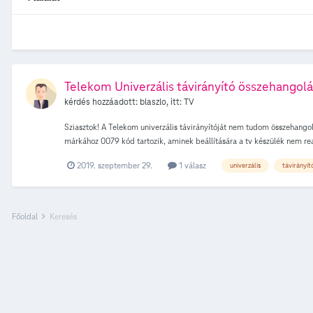
Telekom Univerzális távirányító összehangolás
kérdés hozzáadott:
blaszlo
, itt:
TV
Sziasztok! A Telekom univerzális távirányítóját nem tudom összehangol
márkához 0079 kód tartozik, aminek beállítására a tv készülék nem re
2019. szeptember 29.
1 válasz
univerzális
távirányít
Főoldal
Keresés