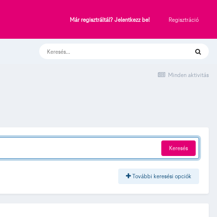
Regisztráció
Már regisztráltál? Jelentkezz be!
Minden aktivitás
Keresés
További keresési opciók