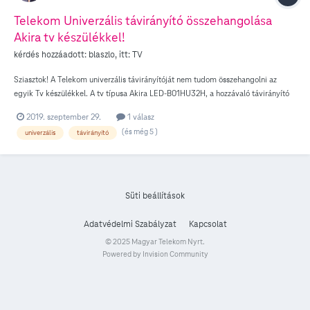
Telekom Univerzális távirányító összehangolása
Akira tv készülékkel!
kérdés hozzáadott:
blaszlo
, itt:
TV
Sziasztok! A Telekom univerzális távirányítóját nem tudom összehangolni az
egyik Tv készülékkel. A tv típusa Akira LED-B01HU32H, a hozzávaló távirányító
RCT-B04TU, a Telekom oldalán található bővített Tv készülék kódok listájában a
2019. szeptember 29.
1 válasz
márkához 0079 kód tartozik, aminek beállítására a tv készülék nem reagál.
(és még 5 )
univerzális
távirányító
Lenne esetleg valakinek ötlete, esetleg milyen más kóddal lehetne megpróbálni,
hogy működjön? Válaszokat előre is köszönöm!
Süti beállítások
Adatvédelmi Szabályzat
Kapcsolat
© 2025 Magyar Telekom Nyrt.
Powered by Invision Community