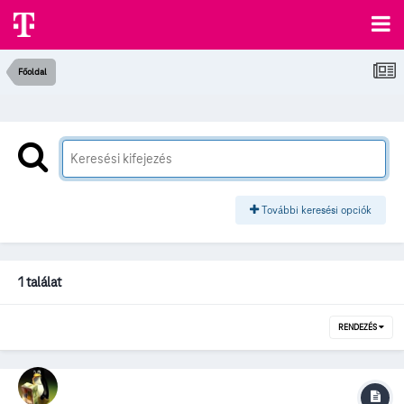
Főoldal
További keresési opciók
1 találat
RENDEZÉS