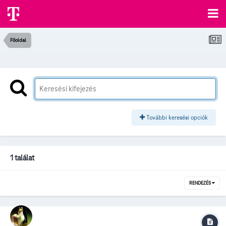
Főoldal
További keresési opciók
1 találat
RENDEZÉS