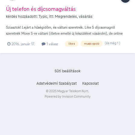
Új telefon és díjcsomagváltás
kérdés hozzáadott:
Typic
, itt:
Megrendelés, vásárlás
Sziasztok! Lejárt a hűségidőm, és váltani szeretnék. Like S díjcsomagról
szeretnék Move S-re váltani (illetve emellé új készüléket vásárolni), de online
vásárlásnál a meglévő előfizetésem mellett csak a Music opciók jelennek meg
(és még 1 )
2016. január 17.
1 válasz
like s
music opció
lehetőségként. Chates tippre megpróbáltam előbb díjcsomagot váltani, de azon
a felületen is csak Music csomagokra válthattam volna (illetve nekem sürgősen
kellene a telefon, ez meg lehet, csak 30 nap múlva lép érvénybe, ahogy
ételmeztem). 3 napja próbálkozom, de a helyzet nem változik. Ha üzletben
rendelem meg, ugyanannyi lesz az ára, mint itt az online felületen lenne? Vagy
Süti beállítások
mégis mit csinálhatnék???
Adatvédelmi Szabályzat
Kapcsolat
© 2025 Magyar Telekom Nyrt.
Powered by Invision Community