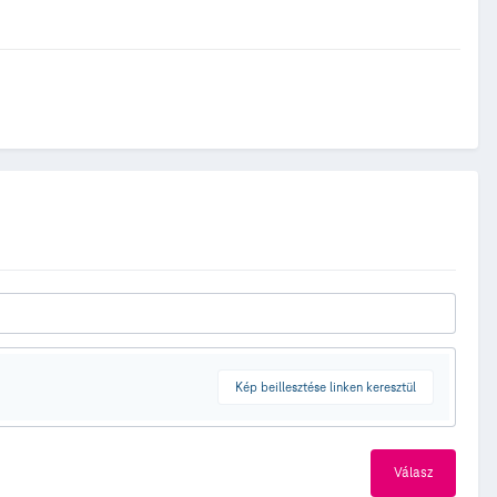
Kép beillesztése linken keresztül
Válasz