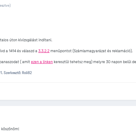
esztve)
alos úton kivizsgálást indítani.
vd a 1414 és válaszd a
3.3.2.2
menüpontot (Számlamagyarázat és reklamáció).
 panaszodat ( amit
ezen a linken
keresztül tehetsz meg) melyre 30 napon belül de 
11.
Szerkesztő: Roli82
n köszönöm!