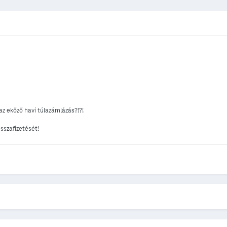
z ekőző havi túlazámlázás?!?!
sszafizetését!