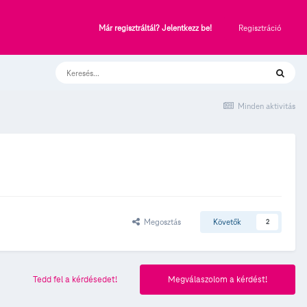
Regisztráció
Már regisztráltál? Jelentkezz be!
Minden aktivitás
Megosztás
Követők
2
Tedd fel a kérdésedet!
Megválaszolom a kérdést!