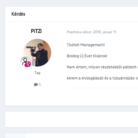
Kérdés
PiTZi
Posztolva ekkor:
2018. január 11.
Tisztelt Managemant!
Boldog Új Évet Kívánok!
Nem értem, milyen részletekből adódott a
Tag
kérem a kivizsgálását és a túlszámlázás vi
5