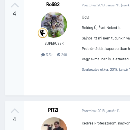
Roli82
Posztolva:
2018. január 11.
(szerk
4
Üdv!
Boldog Új Évet Neked is.
Sajnos itt mi nem tudunk hivat
SUPERUSER
Problémáddal kapcsolatban hí
3.3k
248
Vagy e-mailben is jelezheted
Szerkesztve ekkor:
2018. január 
PiTZi
Posztolva:
2018. január 11.
4
Kedves Professzorom, nagyo