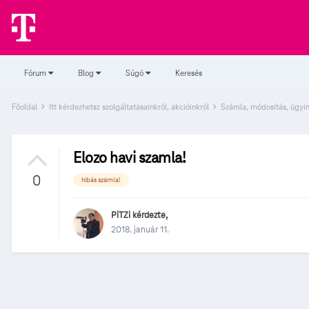
Fórum
Blog
Súgó
Keresés
Főoldal
Itt kérdezhetsz szolgáltatásainkról, akcióinkról
Számla, módosítás, ügyi
Elozo havi szamla!
0
hibás számla!
PiTZi
kérdezte,
2018. január 11.