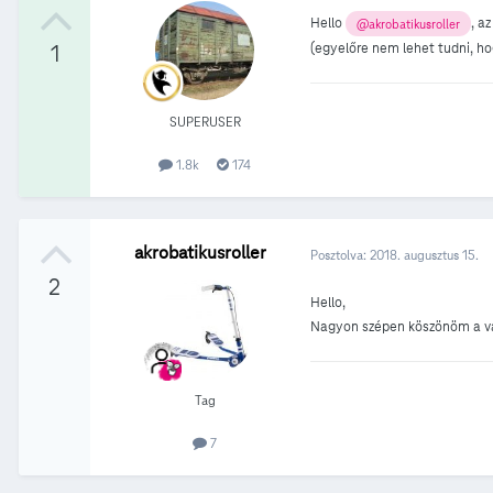
Hello
, a
@akrobatikusroller
(egyelőre nem lehet tudni, ho
1
SUPERUSER
1.8k
174
akrobatikusroller
Posztolva:
2018. augusztus 15.
2
Hello,
Nagyon szépen köszönöm a v
Tag
7