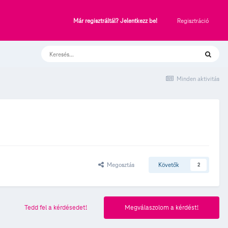
Regisztráció
Már regisztráltál? Jelentkezz be!
Minden aktivitás
Megosztás
Követők
2
Tedd fel a kérdésedet!
Megválaszolom a kérdést!