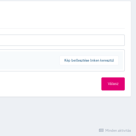
Kép beillesztése linken keresztül
Válasz
Minden aktivitás