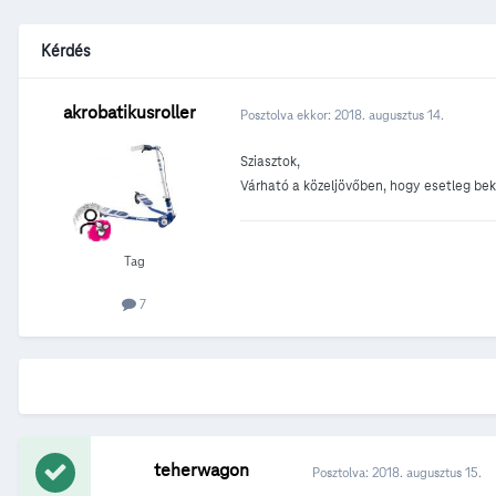
Kérdés
akrobatikusroller
Posztolva ekkor:
2018. augusztus 14.
Sziasztok,
Várható a közeljövőben, hogy esetleg be
Tag
7
teherwagon
Posztolva:
2018. augusztus 15.