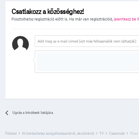
Csatlakozz a közösséghez!
Posztolhatsz regisztráció előtt is. Ha már van regisztrációd,
jelentkezz be i
Ugrás a kérdések listájára
Főoldal
Itt kérdezhetsz szolgáltatásainkról, akcióinkról
TV
Csatornák
Plusz