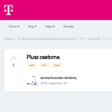
Fórum
Blog
Súgó
Keresés
Főoldal
Itt kérdezhetsz szolgáltatásainkról, akcióinkról
TV
Csatornák
Plusz
Plusz csatorna
1
zene
mtv
plusz
akrobatikusroller
kérdezte,
2018. augusztus 14.