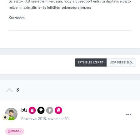
Sziasztok! Azt szeretném kérdezni, hogy a Speedport entry 2i digitális elosztó
milyen maximális le- és feltöltési sebességre képes?
Köszönöm.
ÉRTÉKELÉS SZERINT
LEGRÉGEBBI ELÖL
3
btz
Posztolva:
2018. november 10.
@monev