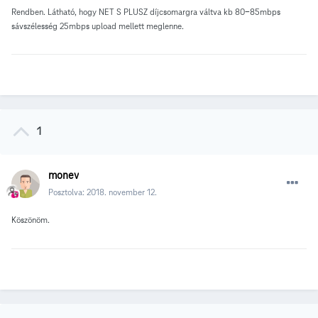
Rendben. Látható, hogy NET S PLUSZ díjcsomargra váltva kb 80-85mbps
sávszélesség 25mbps upload mellett meglenne.
1
monev
Posztolva:
2018. november 12.
Köszönöm.