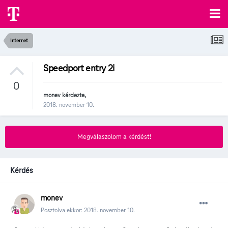
Internet
Speedport entry 2i
0
monev
kérdezte,
2018. november 10.
Megválaszolom a kérdést!
Kérdés
monev
Posztolva ekkor:
2018. november 10.