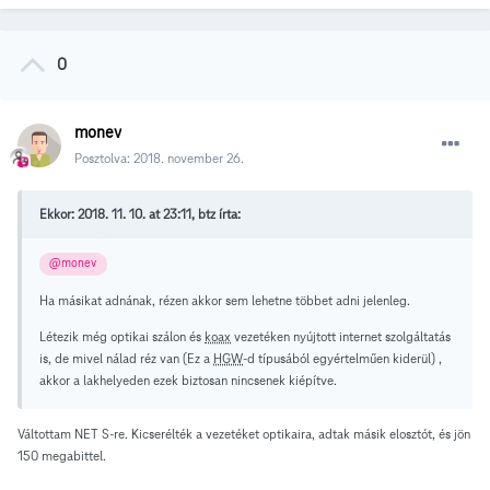
0
monev
Posztolva:
2018. november 26.
Ekkor: 2018. 11. 10. at 23:11, btz írta:
@monev
Ha másikat adnának, rézen akkor sem lehetne többet adni jelenleg.
Létezik még optikai szálon és
koax
vezetéken nyújtott internet szolgáltatás
is, de mivel nálad réz van (Ez a
HGW
-d típusából egyértelműen kiderül) ,
akkor a lakhelyeden ezek biztosan nincsenek kiépítve.
Váltottam NET S-re. Kicserélték a vezetéket optikaira, adtak másik elosztót, és jön
150 megabittel.