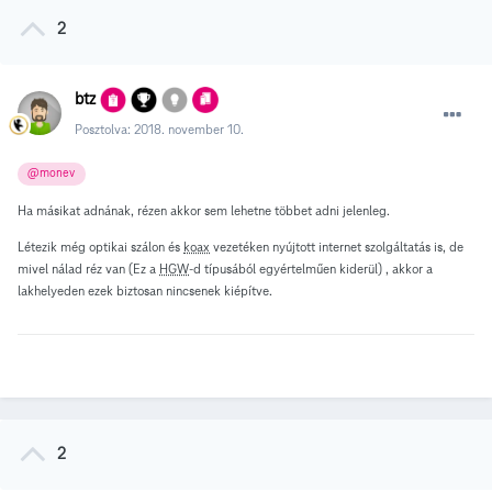
2
btz
Posztolva:
2018. november 10.
@monev
Ha másikat adnának, rézen akkor sem lehetne többet adni jelenleg.
Létezik még optikai szálon és
koax
vezetéken nyújtott internet szolgáltatás is, de
mivel nálad réz van (Ez a
HGW
-d típusából egyértelműen kiderül) , akkor a
lakhelyeden ezek biztosan nincsenek kiépítve.
2