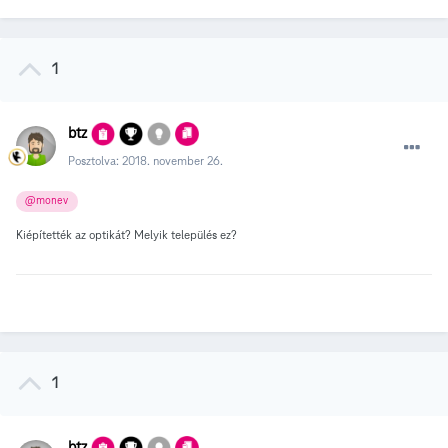
1
btz
Posztolva:
2018. november 26.
@monev
Kiépítették az optikát? Melyik település ez?
1
btz