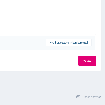
Kép beillesztése linken keresztül
Válasz
Minden aktivitás