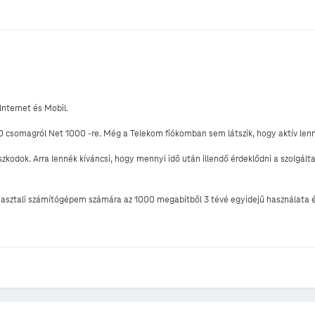
Internet és Mobil.
csomagról Net 1000 -re. Még a Telekom fiókomban sem látszik, hogy aktív len
zkodok. Arra lennék kíváncsi, hogy mennyi idő után illendő érdeklődni a szolgál
ztali számítógépem számára az 1000 megabitből 3 tévé egyidejű használata és 