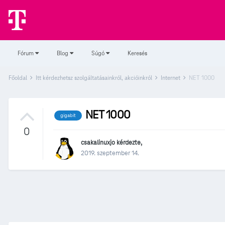
Fórum
Blog
Súgó
Keresés
Főoldal
Itt kérdezhetsz szolgáltatásainkról, akcióinkról
Internet
NET 1000
NET 1000
gigabit
0
csakalinuxjo
kérdezte,
2019. szeptember 14.