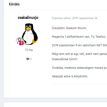
Kérdés
csakalinuxjo
Posztolva ekkor:
2019. szeptember 14.
Üdvözlöm Telekom fórum!
Magenta 1 előfizetésem van, TV, Telefon, 
2019 szeptember 9-én váltottam NET 500 
Új tag
Még nem telt el egy hét, ezért nem panas
6
tolakodónak tűnni?
Továbbá, mekkora sebességem marad az as
Válaszát előre is köszönöm.