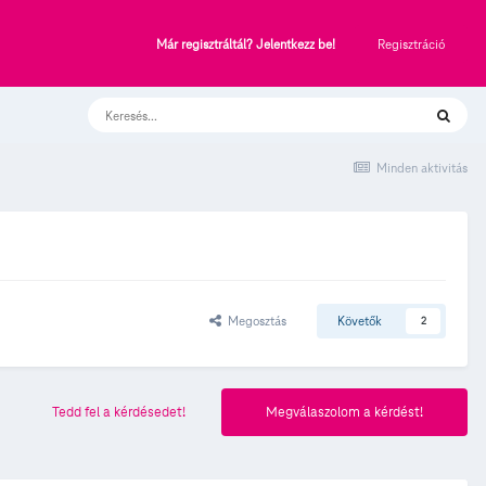
Regisztráció
Már regisztráltál? Jelentkezz be!
Minden aktivitás
Megosztás
Követők
2
Tedd fel a kérdésedet!
Megválaszolom a kérdést!