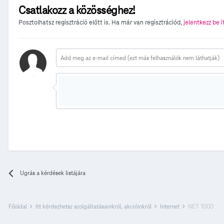
Csatlakozz a közösséghez!
Posztolhatsz regisztráció előtt is. Ha már van regisztrációd,
jelentkezz be i
Ugrás a kérdések listájára
Főoldal
Itt kérdezhetsz szolgáltatásainkról, akcióinkról
Internet
NET 1000