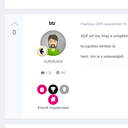
btz
Posztolva:
2019. szeptember 14.
0
ASzF azt írja, hogy a szolgá
Nyugodtan kérdezz rá.
Nem. Von le a sebességből.
SUPERUSER
5.2k
140
Kitűzők megtekintése