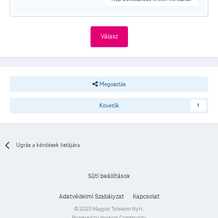
Válasz
Megosztás
Követők
1
Ugrás a kérdések listájára
Süti beállítások
Adatvédelmi Szabályzat
Kapcsolat
© 2025 Magyar Telekom Nyrt.
Powered by Invision Community