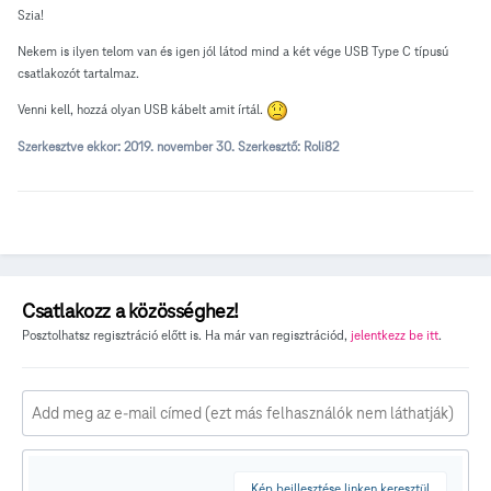
Szia!
Nekem is ilyen telom van és igen jól látod mind a két vége USB Type C típusú
csatlakozót tartalmaz.
Venni kell, hozzá olyan USB kábelt amit írtál.
Szerkesztve ekkor:
2019. november 30.
Szerkesztő: Roli82
Csatlakozz a közösséghez!
Posztolhatsz regisztráció előtt is. Ha már van regisztrációd,
jelentkezz be itt
.
Kép beillesztése linken keresztül