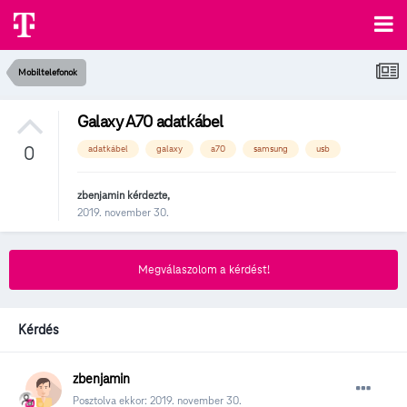
Mobiltelefonok
Galaxy A70 adatkábel
0
adatkábel
galaxy
a70
samsung
usb
zbenjamin
kérdezte,
2019. november 30.
Megválaszolom a kérdést!
Kérdés
zbenjamin
Posztolva ekkor:
2019. november 30.