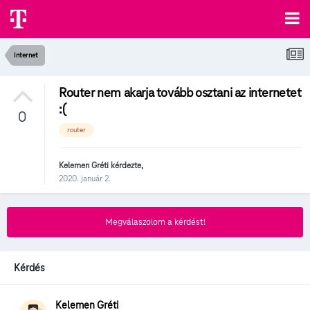
Internet
Router nem akarja tovább osztani az internetet
:(
0
router
Kelemen Gréti
kérdezte,
2020. január 2.
Megválaszolom a kérdést!
Kérdés
Kelemen Gréti