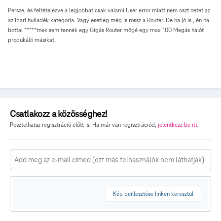
Persze, és feltételezve a legjobbat csak valami User error miatt nem oszt netet az
az ipari hulladék kategoria. Vagy esetleg még is rossz a Router. De ha jó is , én ha
bottal *****tnek sem tennék egy Gigás Router mögé egy max 100 Megás hálót
produkáló másikat.
Csatlakozz a közösséghez!
Posztolhatsz regisztráció előtt is. Ha már van regisztrációd,
jelentkezz be itt
.
Kép beillesztése linken keresztül