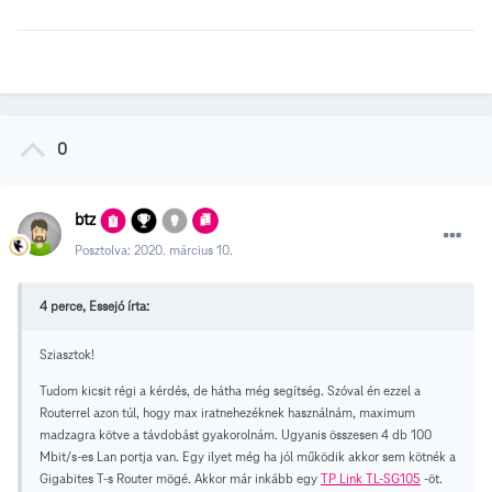
0
btz
Posztolva:
2020. március 10.
4 perce, Essejó írta:
Sziasztok!
Tudom kicsit régi a kérdés, de hátha még segítség. Szóval én ezzel a
Routerrel azon túl, hogy max iratnehezéknek használnám, maximum
madzagra kötve a távdobást gyakorolnám. Ugyanis összesen 4 db 100
Mbit/s-es Lan portja van. Egy ilyet még ha jól működik akkor sem kötnék a
Gigabites T-s Router mögé. Akkor már inkább egy
TP Link TL-SG105
-öt.