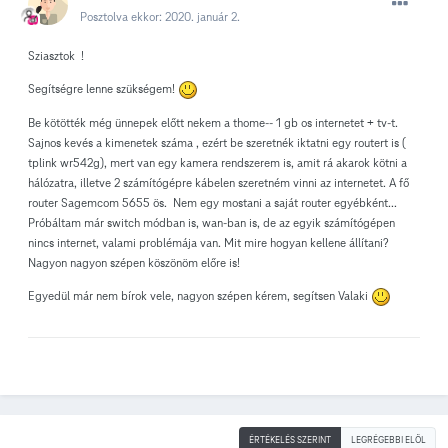
Posztolva ekkor:
2020. január 2.
Sziasztok !
Segítségre lenne szükségem!
Be kötötték még ünnepek előtt nekem a thome-- 1 gb os internetet + tv-t.
Sajnos kevés a kimenetek száma , ezért be szeretnék iktatni egy routert is (
tplink wr542g), mert van egy kamera rendszerem is, amit rá akarok kötni a
hálózatra, illetve 2 számítógépre kábelen szeretném vinni az internetet. A fő
router Sagemcom 5655 ös. Nem egy mostani a saját router egyébként...
Próbáltam már switch módban is, wan-ban is, de az egyik számítógépen
nincs internet, valami problémája van. Mit mire hogyan kellene állítani?
Nagyon nagyon szépen köszönöm előre is!
Egyedül már nem bírok vele, nagyon szépen kérem, segítsen Valaki
ÉRTÉKELÉS SZERINT
LEGRÉGEBBI ELÖL