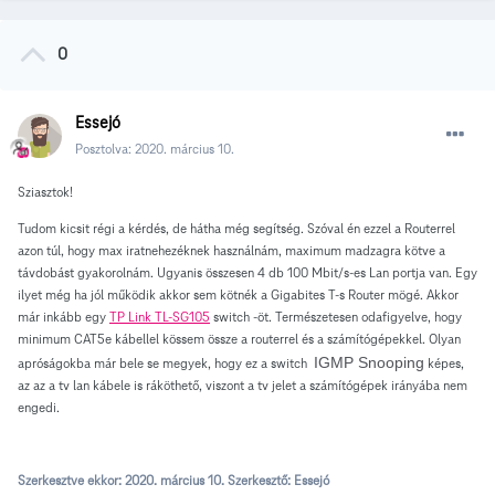
0
Essejó
Posztolva:
2020. március 10.
Sziasztok!
Tudom kicsit régi a kérdés, de hátha még segítség. Szóval én ezzel a Routerrel
azon túl, hogy max iratnehezéknek használnám, maximum madzagra kötve a
távdobást gyakorolnám. Ugyanis összesen 4 db 100 Mbit/s-es Lan portja van. Egy
ilyet még ha jól működik akkor sem kötnék a Gigabites T-s Router mögé. Akkor
már inkább egy
TP Link TL-SG105
switch -öt. Természetesen odafigyelve, hogy
minimum CAT5e kábellel kössem össze a routerrel és a számítógépekkel. Olyan
IGMP Snooping
apróságokba már bele se megyek, hogy ez a switch
képes,
az az a tv lan kábele is ráköthető, viszont a tv jelet a számítógépek irányába nem
engedi.
Szerkesztve ekkor:
2020. március 10.
Szerkesztő: Essejó