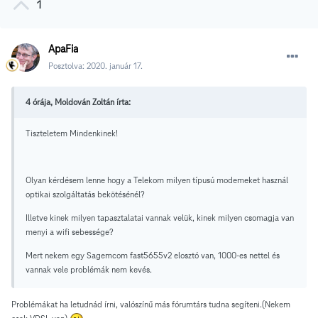
1
ApaFia
Posztolva:
2020. január 17.
4 órája, Moldován Zoltán írta:
Tiszteletem Mindenkinek!
Olyan kérdésem lenne hogy a Telekom milyen típusú modemeket használ
optikai szolgáltatás bekötésénél?
Illetve kinek milyen tapasztalatai vannak velük, kinek milyen csomagja van
menyi a wifi sebessége?
Mert nekem egy Sagemcom fast5655v2 elosztó van, 1000-es nettel és
vannak vele problémák nem kevés.
Problémákat ha letudnád írni, valószínű más fórumtárs tudna segíteni.(Nekem