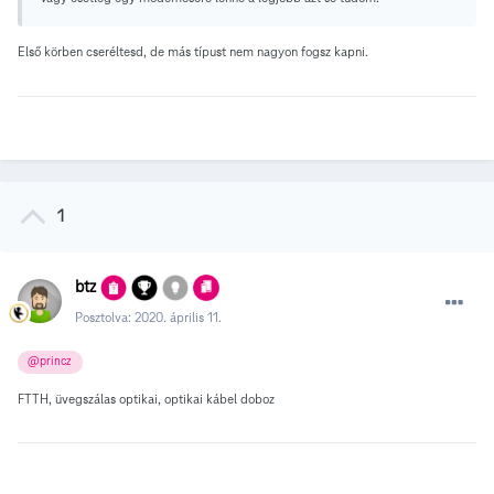
Első körben cseréltesd, de más típust nem nagyon fogsz kapni.
1
btz
Posztolva:
2020. április 11.
@princz
FTTH, üvegszálas optikai, optikai kábel doboz