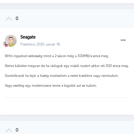
0
Seagate
Posztolva:
2020. január 18.
Wifin ingadozó sebesség mind a 2 sávon még a 300MB/s sincs meg.
Illetve kábelen megvan de ha rádugok egy másik routert akkor ott 300 sincs meg.
Gondolkozok ha lejár a hüség modositom a netet kisebbre vagy nemtudom.
Vagy esetleg egy modemcsere lenne a legjobb azt se tudom.
0