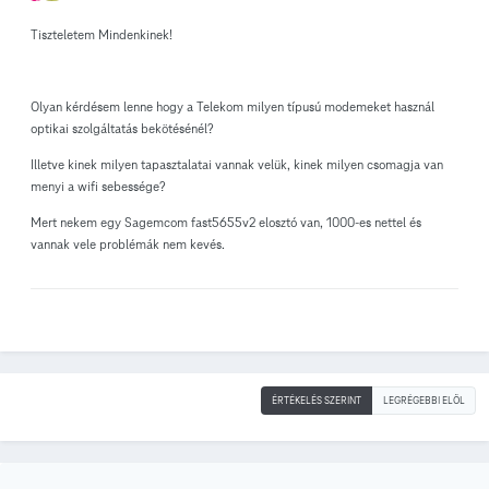
Tiszteletem Mindenkinek!
Olyan kérdésem lenne hogy a Telekom milyen típusú modemeket használ
optikai szolgáltatás bekötésénél?
Illetve kinek milyen tapasztalatai vannak velük, kinek milyen csomagja van
menyi a wifi sebessége?
Mert nekem egy Sagemcom fast5655v2 elosztó van, 1000-es nettel és
vannak vele problémák nem kevés.
ÉRTÉKELÉS SZERINT
LEGRÉGEBBI ELÖL