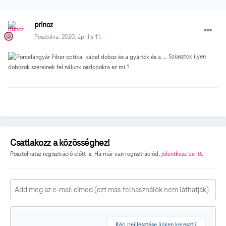
princz
Posztolva:
2020. április 11.
Sziasztok ilyen
dobozok szerelnek fel nálunk oszlopokra ez mi ?
Csatlakozz a közösséghez!
Posztolhatsz regisztráció előtt is. Ha már van regisztrációd,
jelentkezz be itt
.
Kép beillesztése linken keresztül