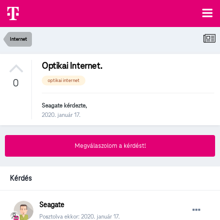
Internet
Optikai Internet.
0
optikai internet
Seagate
kérdezte,
2020. január 17.
Megválaszolom a kérdést!
Kérdés
Seagate
Posztolva ekkor:
2020. január 17.