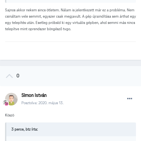
Sajnos akkor nekem sincs ötletem. Nálam is jelentkezett már ez a probléma. Nem
csináltam vele semmit, egyszer csak megjavult. A gép újraindítása sem árthat egy
egy telepítés után. Esetleg próbsld ki egy virtuális gépben, ahol semmi más nincs
telepítve mint oprendszer böngésző tvgo.
0
Simon István
Posztolva:
2020. május 13.
Köszö
3 perce, btz írta: