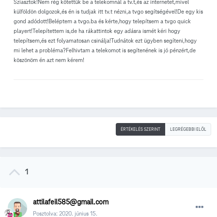
Sziasztok!Nem rég kötettük be a telekomnál a tv.t,és az internetet,mivel
külföldön dolgozok,és én is tudjak itt tv.t nézni,a tvgo segítségével!De egy kis
gond adódott!Beléptem a tvgo.ba és kérte,hogy telepítsem a tvgo quick
playert!Telepítettem is,de ha rákattintok egy adásra ismét kéri hogy
telepítsem,és ezt folyamatosan csinálja!Tudnátok ezt ügyben segíteni,hogy
mi lehet a probléma?Felhivtam a telekomot is segítenének is jó pénzért,de
köszönöm én azt nem kérem!
ÉRTÉKELÉS SZERINT
LEGRÉGEBBI ELÖL
1
attilafeil585@gmail.com
Posztolva:
2020. június 15.