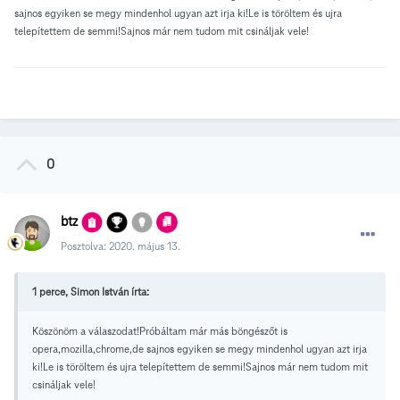
sajnos egyiken se megy mindenhol ugyan azt irja ki!Le is töröltem és ujra
telepítettem de semmi!Sajnos már nem tudom mit csináljak vele!
0
btz
Posztolva:
2020. május 13.
1 perce, Simon István írta:
Köszönöm a válaszodat!Próbáltam már más böngészőt is
opera,mozilla,chrome,de sajnos egyiken se megy mindenhol ugyan azt irja
ki!Le is töröltem és ujra telepítettem de semmi!Sajnos már nem tudom mit
csináljak vele!