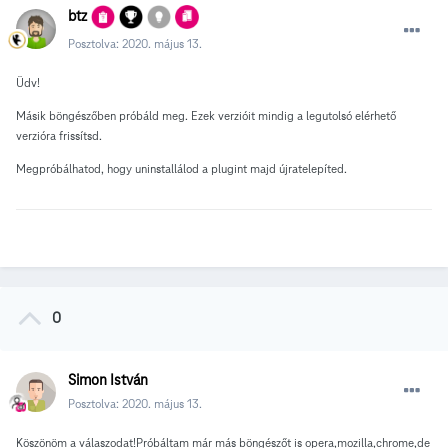
btz
Posztolva:
2020. május 13.
Üdv!
Másik böngészőben próbáld meg. Ezek verzióit mindig a legutolsó elérhető
verzióra frissítsd.
Megpróbálhatod, hogy uninstallálod a plugint majd újratelepíted.
0
Simon István
Posztolva:
2020. május 13.
Köszönöm a válaszodat!Próbáltam már más böngészőt is opera,mozilla,chrome,de