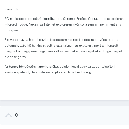
Sziasztok.
PC-n a legtöbb böngészőt kipróbáltam. Chrome, Firefox, Opera, Internet explorer,
Microsoft Edge. Nekem az internet exploreren kívül soha semmin nem ment a tv
go sajnos.
Ekövettem azt a hibát hogy be frissitettem microsoft edge-re ott vége is lett a
dolognak. Elég körülményes volt vissza raknom az explorert, mert a microsoft
megprobál meggyőzni hogy nem kell az már neked, de végül sikerült így megint
tudok tv go-zni.
Az összes böngészőm napokig próbál bejelentkezni vagy az appot telepíteni
eredménytelenül, de az internet exploreren hibátlanul megy.
0