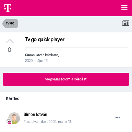
TV GO
Tv go quick player
0
Simon István
kérdezte,
2020. május 13.
Megválaszolom a kérdést!
Kérdés
Simon István
Posztolva ekkor:
2020. május 13.