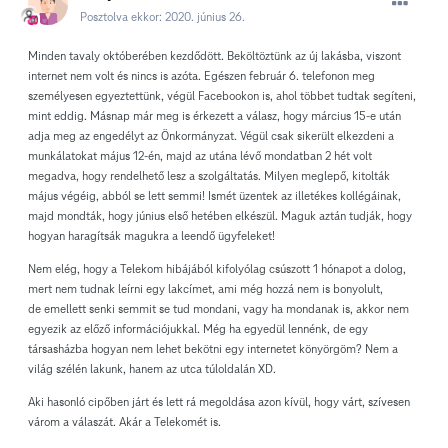
Posztolva ekkor:
2020. június 26.
Minden tavaly októberében kezdődött. Beköltöztünk az új lakásba, viszont
internet nem volt és nincs is azóta. Egészen február 6. telefonon meg
személyesen egyeztettünk, végül Facebookon is, ahol többet tudtak segíteni,
mint eddig. Másnap már meg is érkezett a válasz, hogy március 15-e után
adja meg az engedélyt az Önkormányzat. Végül csak sikerült elkezdeni a
munkálatokat május 12-én, majd az utána lévő mondatban 2 hét volt
megadva, hogy rendelhető lesz a szolgáltatás. Milyen meglepő, kitolták
május végéig, abból se lett semmi! Ismét üzentek az illetékes kollégáinak,
majd mondták, hogy június első hetében elkészül. Maguk aztán tudják, hogy
hogyan haragítsák magukra a leendő ügyfeleket!
Nem elég, hogy a Telekom hibájából kifolyólag csúszott 1 hónapot a dolog,
mert nem tudnak leírni egy lakcímet, ami még hozzá nem is bonyolult,
de emellett senki semmit se tud mondani, vagy ha mondanak is, akkor nem
egyezik az előző információjukkal. Még ha egyedül lennénk, de egy
társasházba hogyan nem lehet bekötni egy internetet könyörgöm? Nem a
világ szélén lakunk, hanem az utca túloldalán XD.
Aki hasonló cipőben járt és lett rá megoldása azon kívül, hogy várt, szívesen
várom a válaszát. Akár a Telekomét is.