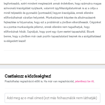
legfontosabb, ezért mindent megteszünk annak érdekében, hogy számukra magas
színvonalú kiszolgálást
nyújtsunk
, valamint ügyfélszolgálatunknak is az a célja a
minél teljesebb és gyorsabb (pontosabb) legyen kiszolgálás, ennek ellenére
előfordulhatnak váratlan helyzetek. Munkatársaink képzése és alkalmazásaink
fejlesztése is folyamatos, hogy ezt a problémát a jövőben elkerülhessük. Cégünket
is a pontos munkavégzés
jellemzi
, ennek ellenére nem tagadhatjuk, hogy
előfordulnak hibák. Sajnáljuk, hogy pont egy ilyen esetet tapasztaltál. Bízunk
benne, hogy a jövőben már csak pozitív tapasztalataid lesznek és a szolgáltatással
is elégedett leszel!
Csatlakozz a közösséghez!
Posztolhatsz regisztráció előtt is. Ha már van regisztrációd,
jelentkezz be itt
.