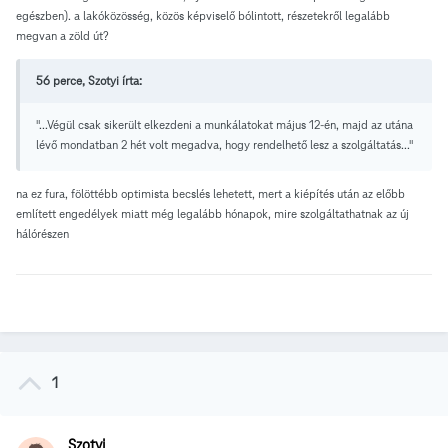
egészben). a lakóközösség, közös képviselő bólintott, részetekről legalább
megvan a zöld út?
56 perce, Szotyi írta:
"...Végül csak sikerült elkezdeni a munkálatokat május 12-én, majd az utána
lévő mondatban 2 hét volt megadva, hogy rendelhető lesz a szolgáltatás..."
na ez fura, fölöttébb optimista becslés lehetett, mert a kiépítés után az előbb
említett engedélyek miatt még legalább hónapok, mire szolgáltathatnak az új
hálórészen
1
Szotyi