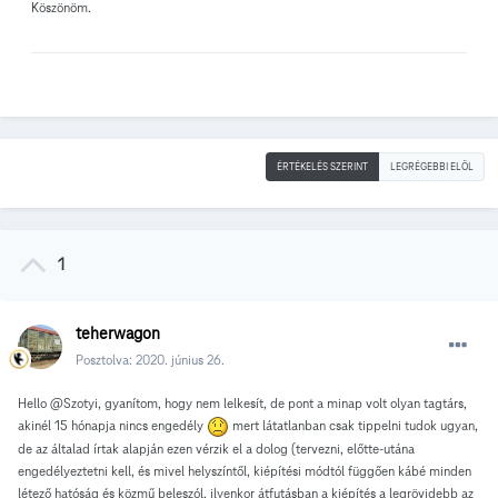
Köszönöm.
ÉRTÉKELÉS SZERINT
LEGRÉGEBBI ELÖL
1
teherwagon
Posztolva:
2020. június 26.
Hello
@Szotyi, gyanítom, hogy nem lelkesít, de pont a minap volt olyan tagtárs,
akinél 15 hónapja nincs engedély
mert látatlanban csak tippelni tudok ugyan,
de az általad írtak alapján ezen vérzik el a dolog (tervezni, előtte-utána
engedélyeztetni kell, és mivel helyszíntől, kiépítési módtól függően kábé minden
létező hatóság és közmű beleszól, ilyenkor átfutásban a kiépítés a legrövidebb az