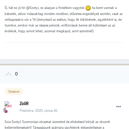
Ó, hát ez jó hír @Szotyi, ez alapjan a finishben vagytok
ha bent vannak a
kábelek, akkor műszakilag minden rendben, előzetes engedélyek szintén, csak az
utólagosakra vár a Té (elenyésző az esélye, hogy ők tökölnének, egyébként is, de
ilyenkor, amikor már az összes pénzük, erőforrásuk benne áll különösen az az
érdekük, hogy amint lehet, azonnal megkapd, amit szeretnél)
0
Telekom
ZoliR
Posztolva:
2020. június 26.
Szia Szotyi! Szomorúan olvastuk üzeneted és elnézésed kérjük az okozott
kellemetlenségért! Társaságunk számára ügyfeleink elégedettsége a