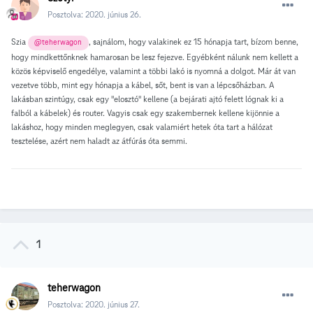
Posztolva:
2020. június 26.
Szia
, sajnálom, hogy valakinek ez 15 hónapja tart, bízom benne,
@teherwagon
hogy mindkettőnknek hamarosan be lesz fejezve. Egyébként nálunk nem kellett a
közös képviselő engedélye, valamint a többi lakó is nyomná a dolgot. Már át van
vezetve több, mint egy hónapja a kábel, sőt, bent is van a lépcsőházban. A
lakásban szintúgy, csak egy "elosztó" kellene (a bejárati ajtó felett lógnak ki a
falból a kábelek) és router. Vagyis csak egy szakembernek kellene kijönnie a
lakáshoz, hogy minden meglegyen, csak valamiért hetek óta tart a hálózat
tesztelése, azért nem haladt az átfúrás óta semmi.
1
teherwagon
Posztolva:
2020. június 27.