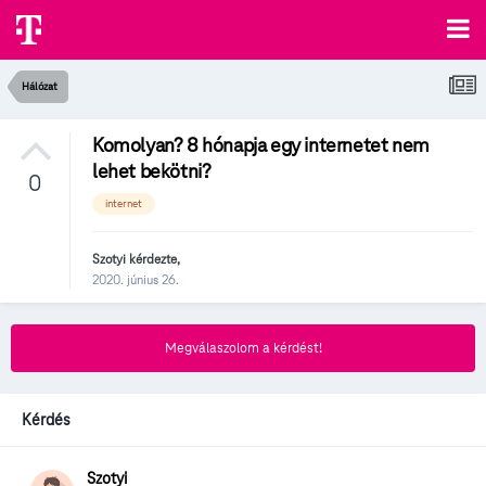
Hálózat
Komolyan? 8 hónapja egy internetet nem
lehet bekötni?
0
internet
Szotyi
kérdezte,
2020. június 26.
Megválaszolom a kérdést!
Kérdés
Szotyi