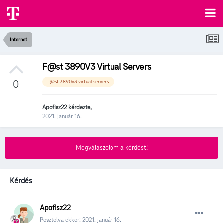
Internet
F@st 3890V3 Virtual Servers
0
f@st 3890v3 virtual servers
Apofisz22
kérdezte,
2021. január 16.
Megválaszolom a kérdést!
Kérdés
Apofisz22
Posztolva ekkor:
2021. január 16.