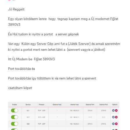
Jó Reggelt
Egy olyan kérdésem lenne hogy tegnap kaptam meg a Új modemet F@st
3890V3
És Hol tudom ki nyitni a portot a server gépnek
Van egy Külön egy Server Gép ami fut a (Játék Szerver) és annak szeretném
ki nyitni a portot mert nem lehet látni a (szervert vagyis a játékot)
Itt Új Modem be F@st 3890V3
Port továbbítás és
Port továbbítás így töltöttem ki és nem lehet látni a szervert
csatoltam képet