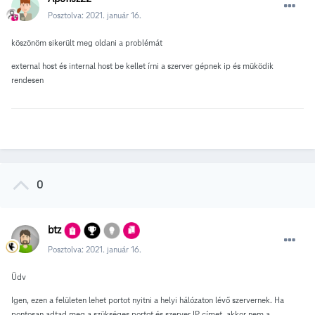
Posztolva:
2021. január 16.
köszönöm sikerült meg oldani a problémát
external host és internal host be kellet írni a szerver gépnek ip és müködik
rendesen
0
btz
Posztolva:
2021. január 16.
Üdv
Igen, ezen a felületen lehet portot nyitni a helyi hálózaton lévő szervernek. Ha
pontosan adtad meg a szükséges portot és szerver IP címet, akkor nem a