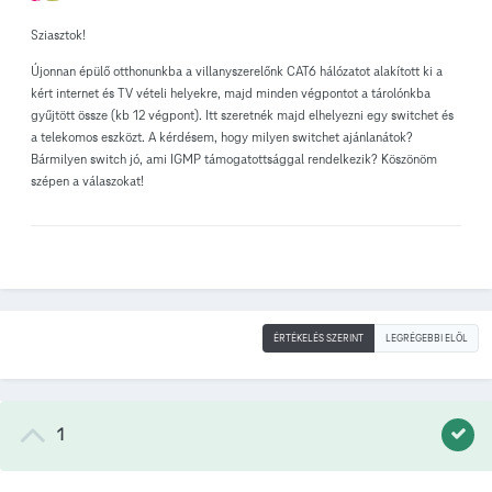
Sziasztok!
Újonnan épülő otthonunkba a villanyszerelőnk CAT6 hálózatot alakított ki a
kért internet és TV vételi helyekre, majd minden végpontot a tárolónkba
gyűjtött össze (kb 12 végpont). Itt szeretnék majd elhelyezni egy switchet és
a telekomos eszközt. A kérdésem, hogy milyen switchet ajánlanátok?
Bármilyen switch jó, ami IGMP támogatottsággal rendelkezik? Köszönöm
szépen a válaszokat!
ÉRTÉKELÉS SZERINT
LEGRÉGEBBI ELÖL
1