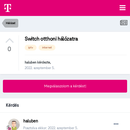
Hálózat
Switch otthoni hálózatra
0
iptv
internet
haluben
kérdezte,
2022. szeptember 5.
Megválaszolom a kérdést!
Kérdés
haluben
Posztolva ekkor:
2022. szeptember 5.