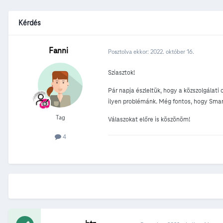
Kérdés
Fanni
Posztolva ekkor:
2022. október 16.
Sziasztok!
Pár napja észleltük, hogy a közszolgálat
ilyen problémánk. Még fontos, hogy Smar
Tag
Válaszokat előre is köszönöm!
4