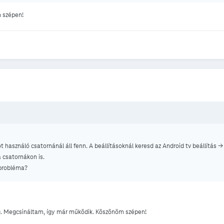
 szépen!
t használó csatornánál áll fenn. A beállításoknál keresd az Android tv beállítás -
a csatornákon is.
 probléma?
g. Megcsináltam, így már működik. Köszönöm szépen!