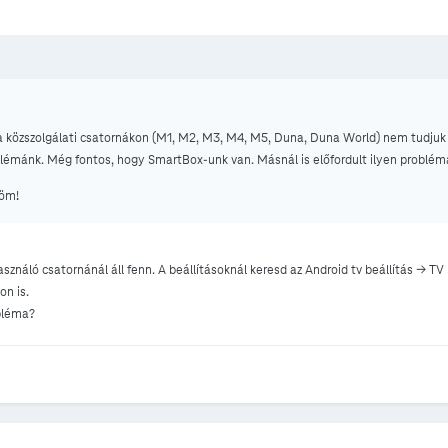
 a közszolgálati csatornákon (M1, M2, M3, M4, M5, Duna, Duna World) nem tudjuk i
oblémánk. Még fontos, hogy SmartBox-unk van. Másnál is előfordult ilyen probl
nöm!
sználó csatornánál áll fenn. A beállításoknál keresd az Android tv beállítás -> TV 
on is.
obléma?