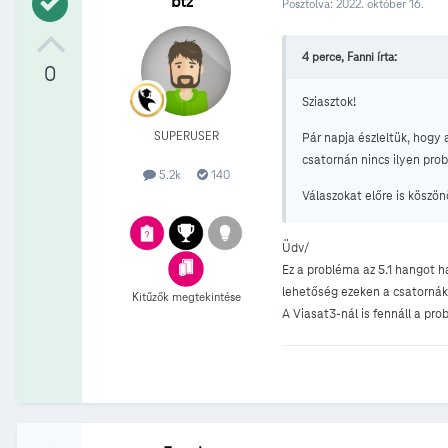
btz
Posztolva:
2022. október 16.
4 perce, Fanni írta:
0
Sziasztok!
SUPERUSER
Pár napja észleltük, hogy
csatornán nincs ilyen pr
5.2k
140
Válaszokat előre is köszö
Üdv/
Ez a probléma az 5.1 hangot ha
lehetőség ezeken a csatornák
Kitűzők megtekintése
A Viasat3-nál is fennáll a pr