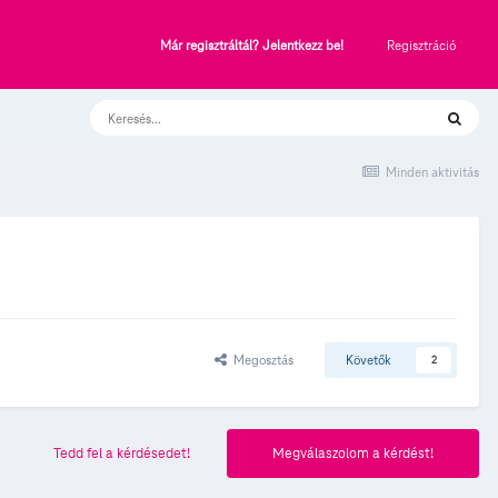
Regisztráció
Már regisztráltál? Jelentkezz be!
Minden aktivitás
Megosztás
Követők
2
Tedd fel a kérdésedet!
Megválaszolom a kérdést!