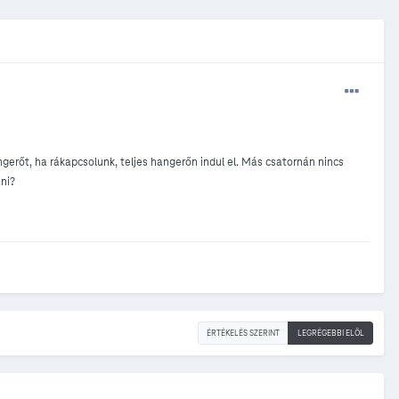
gerőt, ha rákapcsolunk, teljes hangerőn indul el. Más csatornán nincs
ni?
ÉRTÉKELÉS SZERINT
LEGRÉGEBBI ELÖL