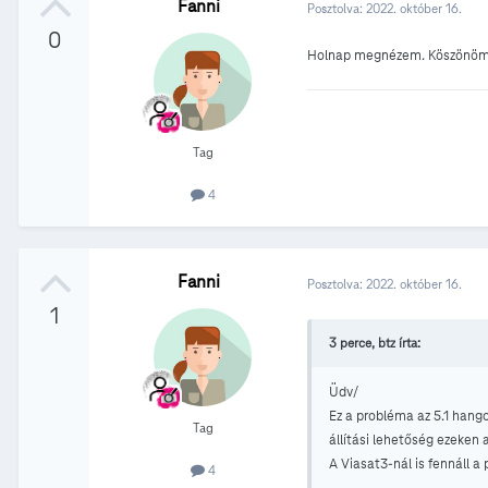
Fanni
Posztolva:
2022. október 16.
0
Holnap megnézem. Köszönöm
Tag
4
Fanni
Posztolva:
2022. október 16.
1
3 perce, btz írta:
Üdv/
Ez a probléma az 5.1 hango
Tag
állítási lehetőség ezeken 
A Viasat3-nál is fennáll a
4