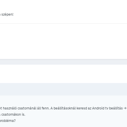
 szépen!
t használó csatornánál áll fenn. A beállításoknál keresd az Android tv beállítás -
a csatornákon is.
 probléma?