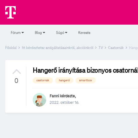
Fórum
Blog
Súgó
Keresés
Főoldal
Itt kérdezhetsz szolgáltatásainkról, akcióinkról
TV
Csatornák
Hange
Hangerő irányítása bizonyos csatorn
0
csatornák
hangerő
smartbox
Fanni
kérdezte,
2022. október 16.