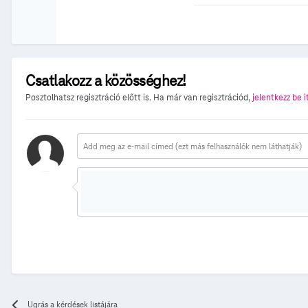
Csatlakozz a közösséghez!
Posztolhatsz regisztráció előtt is. Ha már van regisztrációd,
jelentkezz be i
Ugrás a kérdések listájára