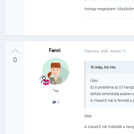
Holnap megnézem. Köszönöm
Fanni
Posztolva:
2022. október 17.
0
16 órája, btz írta:
Üdv/
Ez a probléma az 5.1 hango
Tag
állítási lehetőség ezeken 
A Viasat3-nál is fennáll a
4
Szia!
A Viasat3-nál működik a han