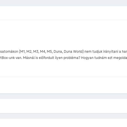
i csatornákon (M1, M2, M3, M4, M5, Duna, Duna World) nem tudjuk irányítani a han
tBox-unk van. Másnál is előfordult ilyen probléma? Hogyan tudnám ezt megolda