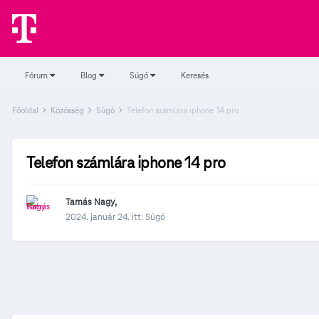
Fórum
Blog
Súgó
Keresés
Főoldal
Közösség
Súgó
Telefon számlára iphone 14 pro
Telefon számlára iphone 14 pro
Tamás Nagy
,
2024. január 24.
itt:
Súgó