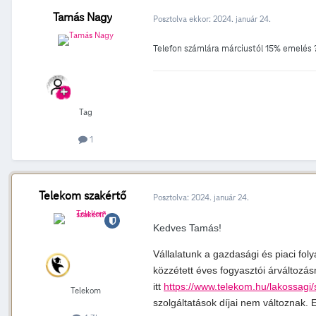
Tamás Nagy
Posztolva ekkor:
2024. január 24.
Telefon számlára márciustól 15% emelés
Tag
1
Telekom szakértő
Posztolva:
2024. január 24.
Kedves Tamás!
Vállalatunk a gazd
asági és piaci fol
közzétett éves fogyasztói árváltozá
itt
https://www.telekom.hu/lakossagi/s
Telekom
szolgáltatások díjai nem változnak.