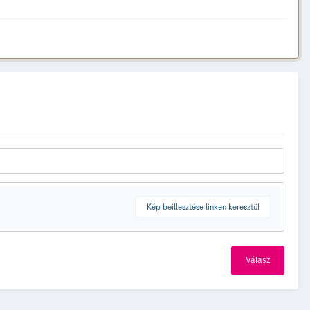
Kép beillesztése linken keresztül
Válasz