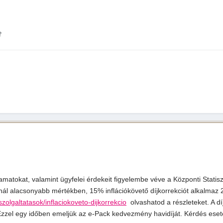
 ?
yamatokat, valamint ügyfelei érdekeit figyelembe véve a Központi Statisz
snál alacsonyabb mértékben, 15% inflációkövető díjkorrekciót alkalmaz
zolgaltatasok/inflaciokoveto-dijkorrekcio
olvashatod a részleteket. A díj
 Ezzel egy időben emeljük az e-Pack kedvezmény havidíját.
Kérdés eseté