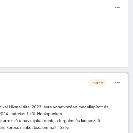
Telekom
tikai Hivatal által 2023. évre vonatkozóan megállapított és
 2024. március 1-től. Honlapunkon
korrekció a havidíjakat érinti, a forgalmi és kiegészítő
n, keress minket bizalommal! ^Szilvi