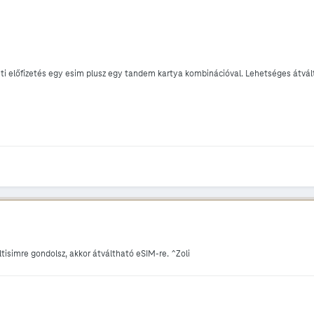
eti előfizetés egy esim plusz egy tandem kartya kombinációval. Lehetséges átv
tisimre gondolsz, akkor átváltható eSIM-re. ^Zoli