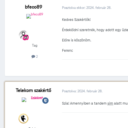
bfeco89
Posztolva ekkor:
2024. február 28.
Kedves Szakértők!
Érdeklődni szeretnék, hogy adott egy üzl
Előre is köszönöm.
Tag
Ferenc
2
Telekom szakértő
Posztolva:
2024. február 28.
Szia! Amennyiben a tandem
sim
alatt mul