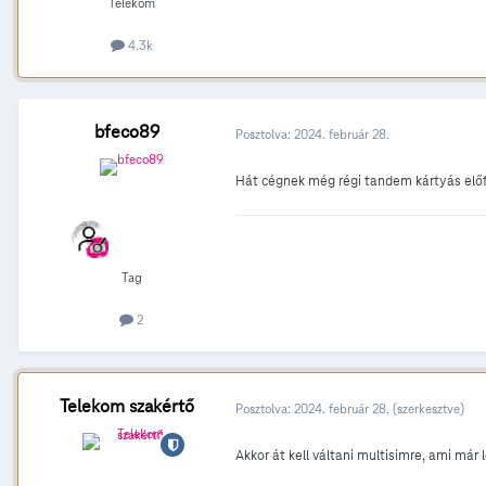
Telekom
4.3k
bfeco89
Posztolva:
2024. február 28.
Hát cégnek még régi tandem kártyás előf
Tag
2
Telekom szakértő
Posztolva:
2024. február 28.
(szerkesztve)
Akkor át kell váltani multisimre, ami már l