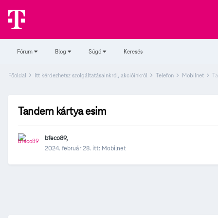
Fórum
Blog
Súgó
Keresés
Főoldal
Itt kérdezhetsz szolgáltatásainkról, akcióinkról
Telefon
Mobilnet
Ta
Tandem kártya esim
bfeco89
,
2024. február 28.
itt:
Mobilnet