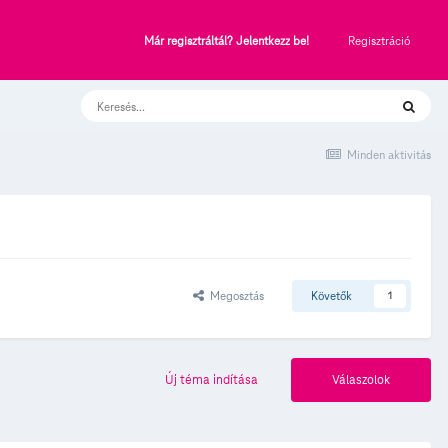
Regisztráció
Már regisztráltál? Jelentkezz be!
Minden aktivitás
Megosztás
Követők
1
Új téma indítása
Válaszolok