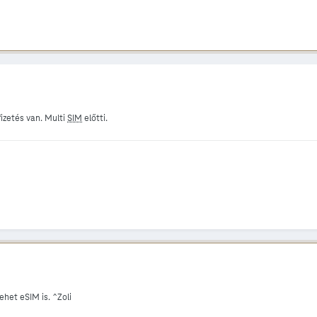
izetés van. Multi
SIM
előtti.
ehet eSIM is. ^Zoli