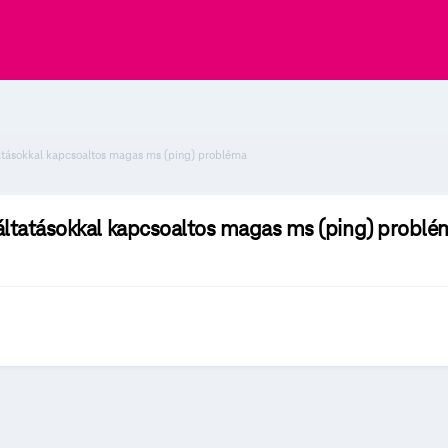
tatásokkal kapcsoaltos magas ms (ping) probléma
gáltatásokkal kapcsoaltos magas ms (ping) problé