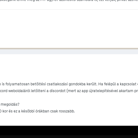
m is folyamatosan betöltési csatlakozási gondokba került. Ha felépül a kapcsolat 
scord weboldaláról letölteni a discordot (mert az app újratelepítésével akartam p
sz megoldás?
 kor és ez a későbbi órákban csak rosszabb.