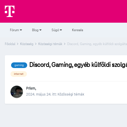
Fórum
Blog
Súgó
Keresés
Főoldal
Közösség
Közösségi témák
Discord, Gaming, egyéb külföldi szolgál
Discord, Gaming, egyéb külföldi szol
gaming
internet
Prism
,
2024. május 24.
itt:
Közösségi témák