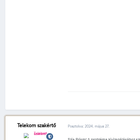
Telekom szakértő
Posztolva:
2024. május 27.
Szia Prism! A probléma kivizsgálásához s