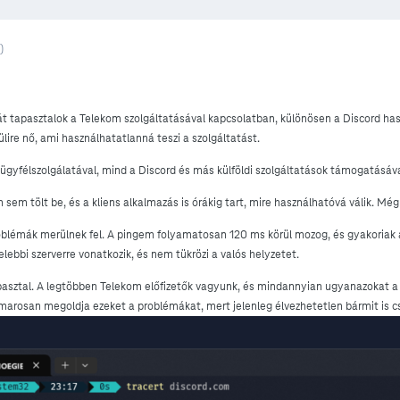
)
tapasztalok a Telekom szolgáltatásával kapcsolatban, különösen a Discord haszná
ire nő, ami használhatatlanná teszi a szolgáltatást.
ügyfélszolgálatával, mind a Discord és más külföldi szolgáltatások támogatásáv
sem tölt be, és a kliens alkalmazás is órákig tart, mire használhatóvá válik. Még
oblémák merülnek fel. A pingem folyamatosan 120 ms körül mozog, és gyakoriak a 
ebbi szerverre vonatkozik, és nem tükrözi a valós helyzetet.
asztal. A legtöbben Telekom előfizetők vagyunk, és mindannyian ugyanazokat a g
arosan megoldja ezeket a problémákat, mert jelenleg élvezhetetlen bármit is cs