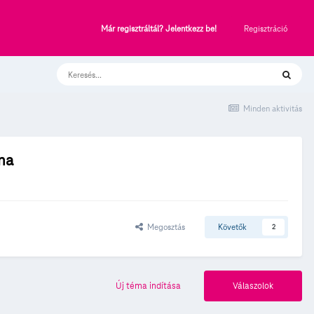
Regisztráció
Már regisztráltál? Jelentkezz be!
Minden aktivitás
ma
Megosztás
Követők
2
Új téma indítása
Válaszolok