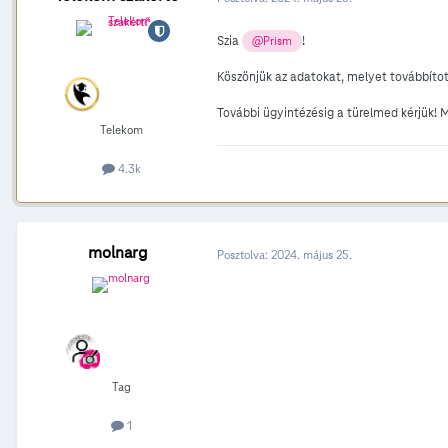
Szia
!
@Prism
Köszönjük az adatokat, melyet továbbítot
További ügyintézésig a türelmed kérjük! 
Telekom
4.3k
molnarg
Posztolva:
2024. május 25.
Tag
1