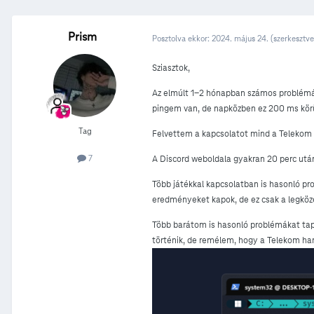
Prism
Posztolva ekkor:
2024. május 24.
(szerkesztve
Sziasztok,
Az elmúlt 1-2 hónapban számos problémát 
pingem van, de napközben ez 200 ms körül
Tag
Felvettem a kapcsolatot mind a Telekom 
7
A Discord weboldala gyakran 20 perc után 
Több játékkal kapcsolatban is hasonló pr
eredményeket kapok, de ez csak a legközel
Több barátom is hasonló problémákat tap
történik, de remélem, hogy a Telekom ham