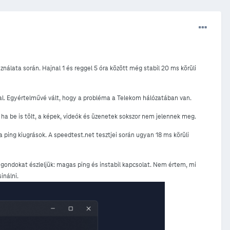
lata során. Hajnal 1 és reggel 5 óra között még stabil 20 ms körüli
al. Egyértelművé vált, hogy a probléma a Telekom hálózatában van.
 ha be is tölt, a képek, videók és üzenetek sokszor nem jelennek meg.
ping kiugrások. A speedtest.net tesztjei során ugyan 18 ms körüli
ondokat észleljük: magas ping és instabil kapcsolat. Nem értem, mi
inálni.