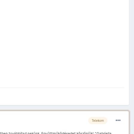
Telekom
netben továbbítsd nekünk. Együttműködésedet köszönjük! ^Gabriella