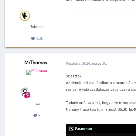
Telekom
4.3k
MrThomas
Posztolva:
2024. május 30.
Sziasztok!
Az elmúlt hét esti óráiban a discord nála
szerverre való csatlakozás vagy csak a di
Tudunk arról valamit, hogy erre mikor le
Tag
Néhány trace kép tőlem most 05.30 16:40
9