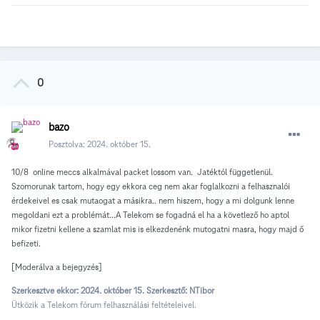
0
bazo
Posztolva:
2024. október 15.
10/8 online meccs alkalmával packet lossom van. Jatéktól függetlenül.
Szomorunak tartom, hogy egy ekkora ceg nem akar foglalkozni a felhasznalói
érdekeivel es csak mutaogat a másikra.. nem hiszem, hogy a mi dolgunk lenne
megoldani ezt a problémát...A Telekom se fogadná el ha a követlező ho aptol
mikor fizetni kellene a szamlat mis is elkezdenénk mutogatni masra, hogy majd ő
befizeti.
[Moderálva a bejegyzés]
Szerkesztve ekkor:
2024. október 15.
Szerkesztő: NTibor
Ütközik a Telekom fórum felhasználási feltételeivel.