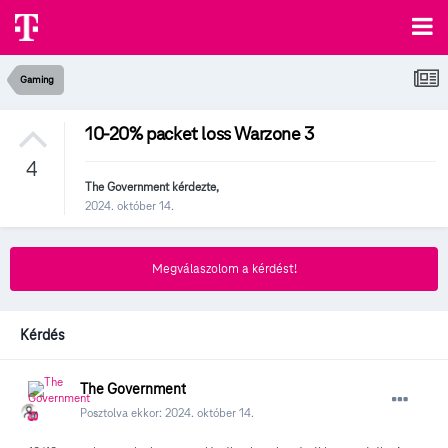
Gaming
10-20% packet loss Warzone 3
4
The Government
kérdezte,
2024. október 14.
Megválaszolom a kérdést!
Kérdés
The Government
Posztolva ekkor:
2024. október 14.