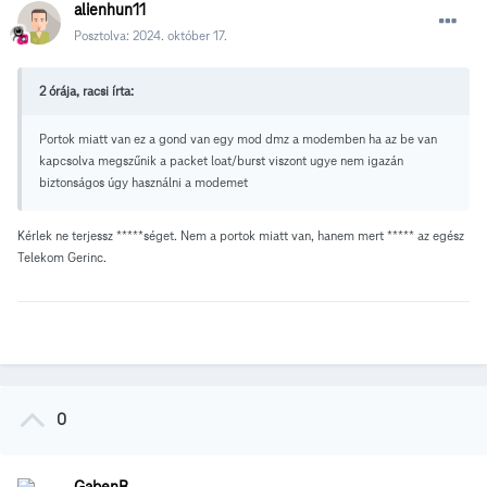
alienhun11
Posztolva:
2024. október 17.
2 órája, racsi írta:
Portok miatt van ez a gond van egy mod dmz a modemben ha az be van
kapcsolva megszűnik a packet loat/burst viszont ugye nem igazán
biztonságos úgy használni a modemet
Kérlek ne terjessz *****séget. Nem a portok miatt van, hanem mert ***** az egész
Telekom Gerinc.
0