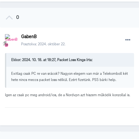
0
GabenB
Posztolva:
2024. október 22.
Ekkor: 2024. 10. 18. at 18:27, Packet Loss Kings írta:
Exitlag csak PC re van srácok? Nagyon elegem van már a Telekomboll két
hete nincs meccs packet loss nélkül. Ezért fizetünk. PS5 bárki help.
Igen az csak pc meg android/ios, de a Nordvpn azt hiszem működik konzollal is.