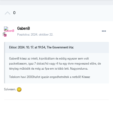
0
GabenB
Posztolva:
2024. október 22.
Ekkor: 2024. 10. 17. at 19:54, The Government írta:
GabenB kössz az intelt, kipróbáltam és eddig egyszer sem volt
packetlossom, igaz 7 dolcsi/hó vagy 4 ha egy évre megveszed előre, de
tényleg működik és még az fps-em is több lett. Nagyondurva.
Telekom havi 2000hufot igazán engedhetnétek a netből! Kösssz
Szívesen.