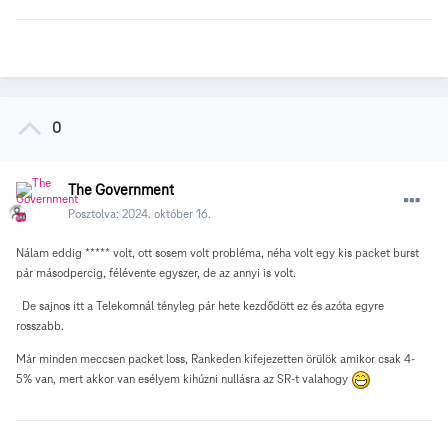
0
The Government
Posztolva:
2024. október 16.
Nálam eddig ***** volt, ott sosem volt probléma, néha volt egy kis packet burst
pár másodpercig, félévente egyszer, de az annyi is volt.
De sajnos itt a Telekomnál tényleg pár hete kezdődött ez és azóta egyre
rosszabb.
Már minden meccsen packet loss, Rankeden kifejezetten örülök amikor csak 4-
5% van, mert akkor van esélyem kihúzni nullásra az SR-t valahogy