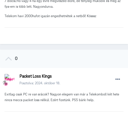
7 dolcsi/hó vagy 4 ha egy évre megveszed előre, de tényleg működik és még az
fps-em is több lett. Nagyondurva.
Telekom havi 2000hufot igazán engedhetnétek a netből! Kösssz
0
Packet Loss Kings
Posztolva:
2024. október 18.
Exitlag csak PC re van srácok? Nagyon elegem van már a Telekomboll két hete
nincs meccs packet loss nélkül. Ezért fizetünk. PS5 bárki help.