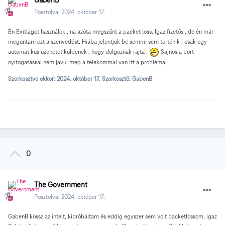
GabenB
Posztolva:
2024. október 17.
Én Exitlagot használok , na azóta megszűnt a packet loss. Igaz fizetős , de én már
meguntam ezt a szenvedést. Hiába jelentjük be semmi sem történik , csak egy
automatikus üzenetet küldenek , hogy dolgoznak rajta .
Sajnos a port
nyitogatással nem javul meg a telekommal van itt a probléma.
Szerkesztve ekkor:
2024. október 17.
Szerkesztő: GabenB
0
The Government
Posztolva:
2024. október 17.
GabenB kössz az intelt, kipróbáltam és eddig egyszer sem volt packetlossom, igaz