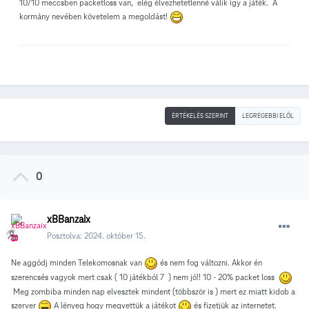
10/10 meccsben packetloss van, elég élvezhetetlenné válik igy a játék. A
kormány nevében követelem a megoldást!
ÉRTÉKELÉS SZERINT
LEGRÉGEBBI ELÖL
0
xBBanzaix
Posztolva:
2024. október 15.
Ne aggódj minden Telekomosnak van
és nem fog változni. Akkor én
szerencsés vagyok mert csak ( 10 játékból 7 ) nem jó!! 10 - 20% packet loss
Meg zombiba minden nap elvesztek mindent (többször is ) mert ez miatt kidob a
szerver
A lényeg hogy megvettük a játékot
és fizetjük az internetet.