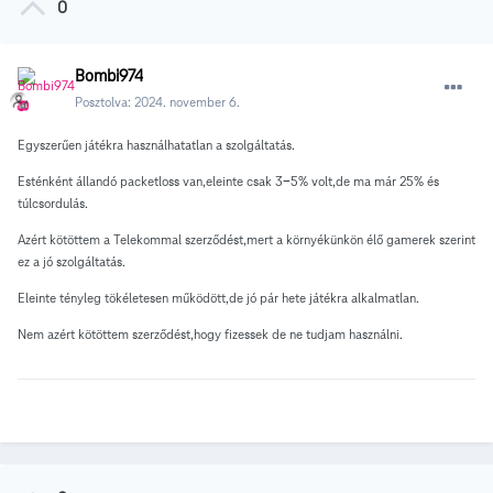
0
Bombi974
Posztolva:
2024. november 6.
Egyszerűen játékra használhatatlan a szolgáltatás.
Esténként állandó packetloss van,eleinte csak 3-5% volt,de ma már 25% és
túlcsordulás.
Azért kötöttem a Telekommal szerződést,mert a környékünkön élő gamerek szerint
ez a jó szolgáltatás.
Eleinte tényleg tökéletesen működött,de jó pár hete játékra alkalmatlan.
Nem azért kötöttem szerződést,hogy fizessek de ne tudjam használni.