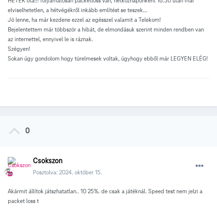
HETEK óta!!! folyamatosan packetloss van, hétköznaponként 16:30 után már
elviselhetetlen, a hétvégékről inkább említést se teszek...
Jó lenne, ha már kezdene ezzel az egésszel valamit a Telekom!
Bejelentettem már többször a hibát, de elmondásuk szerint minden rendben van
az internettel, ennyivel le is ráznak.
Szégyen!
Sokan úgy gondolom hogy türelmesek voltak, úgyhogy ebből már LEGYEN ELÉG!
0
Csokszon
Posztolva:
2024. október 15.
Akármit állítok játszhatatlan.. 10 25%. de csak a játéknál. Speed test nem jelzi a
packet loss t