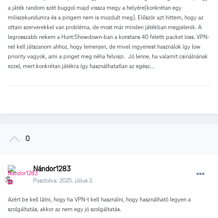
a játék random szét buggol majd vissza megy a helyére(konkrétan egy
miliszekundumra és a pingem nem is mozdult meg). Először azt hittem, hogy az
ottani szerverekkel van probléma, de most már minden játékban megjelenik. A
legrosszabb nekem a Hunt:Showdown-ban a konstans 40 feletti packet loss. VPN-
nel kell játszanom ahhoz, hogy lemenjen, de mivel ingyenest használok így low
priority vagyok, ami a pinget meg néha felviszi. Jó lenne, ha valamit csinálnának
ezzel, mert konkrétan játékra így használhatatlan az egész...
0
Nándor1283
Posztolva:
2025. július 2.
Azért be kell látni, hogy ha VPN-t kell használni, hogy használható legyen a
szolgáltatás, akkor az nem egy jó szolgáltatás.