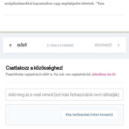
szolgáltatásainkkal kapcsolatban vagy segítségedre lehetünk. ^Kata
ELŐZŐ
2. oldal a 2 oldalból
KÖVETKEZŐ
Csatlakozz a közösséghez!
Posztolhatsz regisztráció előtt is. Ha már van regisztrációd,
jelentkezz be itt
.
Kép beillesztése linken keresztül