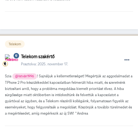
Telekom
Telekom szakértő
Posztolva:
2025. november 17.
Szia
! Sajnáljuk a kellemetlenséget! Megértjük az aggodalmadat a
@István1996
TPhone 2 Pro készülékeddel kapcsolatban felmerült hiba miatt, és szeretnénk
biztosítani arról, hogy a probléma megoldása kiemelt prioritást élvez. A hiba
sürgőssége miatt októberben is intézkedtünk és felvettük a kapcsolatot a
gyártóval az ügyben, és a Telekom részéről kollégáink, folyamatosan figyelik az
eseményeket, hogy felgyorsítsák a megoldást. Köszönjük a további türelmedet és
a megértésedet, amíg megérkezik az új SW! ^Andrea