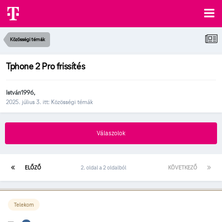
Közösségi témák
Tphone 2 Pro frissítés
István1996
,
2025. július 3.
itt:
Közösségi témák
Válaszolok
ELŐZŐ
2. oldal a 2 oldalból
KÖVETKEZŐ
Telekom