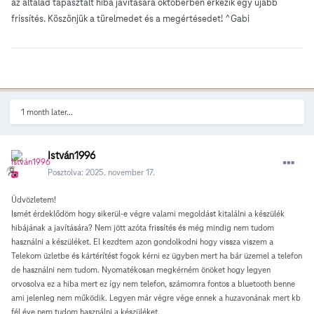
az általad tapasztalt hiba javítására októberben érkezik egy újabb
frissítés. Köszönjük a türelmedet és a megértésedet! ^Gabi
1 month later...
István1996
Posztolva:
2025. november 17.
Üdvözletem!
Ismét érdeklődöm hogy sikerül-e végre valami megoldást kitalálni a készülék
hibájának a javítására? Nem jött azóta frissítés és még mindig nem tudom
használni a készüléket. El kezdtem azon gondolkodni hogy vissza viszem a
Telekom üzletbe és kártérítést fogok kérni ez ügyben mert ha bár üzemel a telefon
de használni nem tudom. Nyomatékosan megkérném önöket hogy legyen
orvosolva ez a hiba mert ez így nem telefon, számomra fontos a bluetooth benne
ami jelenleg nem működik. Legyen már végre vége ennek a huzavonának mert kb
fél éve nem tudom használni a készüléket.