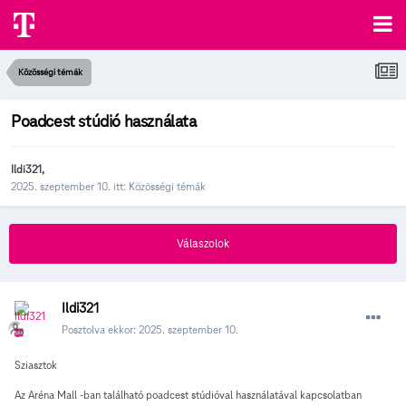
Közösségi témák
Poadcest stúdió használata
Ildi321
,
2025. szeptember 10.
itt:
Közösségi témák
Válaszolok
Ildi321
Posztolva ekkor:
2025. szeptember 10.
Sziasztok
Az Aréna Mall -ban található poadcest stúdióval használatával kapcsolatban