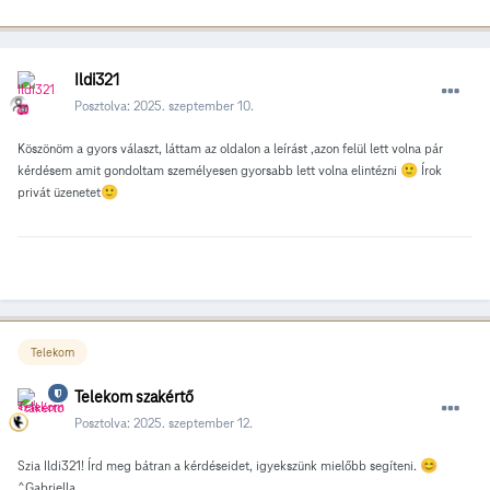
Ildi321
Posztolva:
2025. szeptember 10.
Köszönöm a gyors választ, láttam az oldalon a leírást ,azon felül lett volna pár
kérdésem amit gondoltam személyesen gyorsabb lett volna elintézni
🙂
Írok
privát üzenetet
🙂
Telekom
Telekom szakértő
Posztolva:
2025. szeptember 12.
Szia Ildi321! Írd meg bátran a kérdéseidet, igyekszünk mielőbb segíteni.
😊
^Gabriella