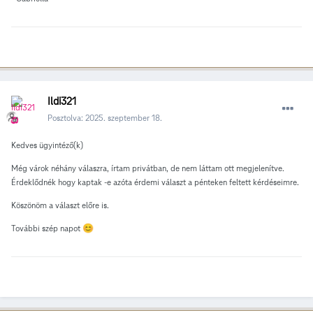
Ildi321
Posztolva:
2025. szeptember 18.
Kedves ügyintéző(k)
Még várok néhány válaszra, írtam privátban, de nem láttam ott megjelenítve.
Érdeklődnék hogy kaptak -e azóta érdemi választ a pénteken feltett kérdéseimre.
Köszönöm a választ előre is.
További szép napot
😊