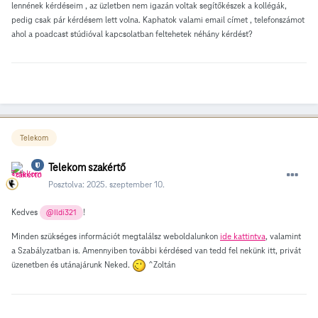
lennének kérdéseim , az üzletben nem igazán voltak segítőkészek a kollégák,
pedig csak pár kérdésem lett volna. Kaphatok valami email címet , telefonszámot
ahol a poadcast stúdióval kapcsolatban feltehetek néhány kérdést?
Telekom
Telekom szakértő
Posztolva:
2025. szeptember 10.
Kedves
!
@Ildi321
Minden szükséges információt megtalálsz weboldalunkon
ide kattintva
, valamint
a Szabályzatban is. Amennyiben további kérdésed van tedd fel nekünk itt, privát
üzenetben és utánajárunk Neked.
^Zoltán