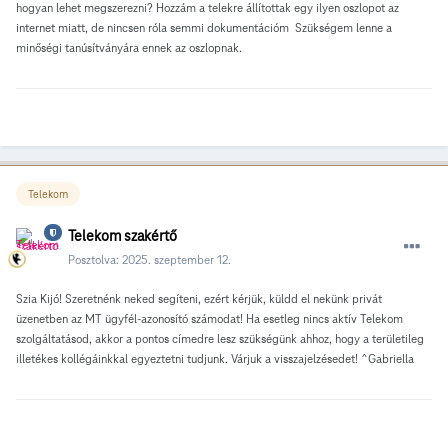
hogyan lehet megszerezni? Hozzám a telekre állítottak egy ilyen oszlopot az
internet miatt, de nincsen róla semmi dokumentációm Szükségem lenne a
minőségi tanúsítványára ennek az oszlopnak.
Telekom
Telekom szakértő
Posztolva:
2025. szeptember 12.
Szia Kijó! Szeretnénk neked segíteni, ezért kérjük, küldd el nekünk privát
üzenetben az MT ügyfél-azonosító számodat! Ha esetleg nincs aktív Telekom
szolgáltatásod, akkor a pontos címedre lesz szükségünk ahhoz, hogy a területileg
illetékes kollégáinkkal egyeztetni tudjunk. Várjuk a visszajelzésedet! ^Gabriella