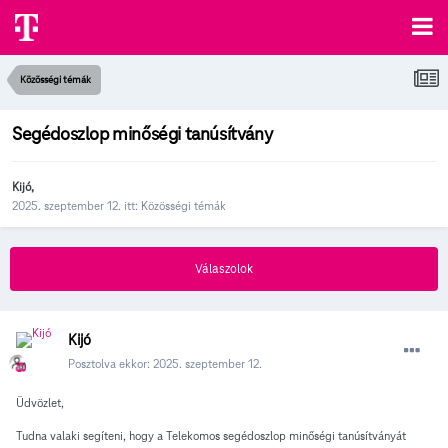
Közösségi témák
Segédoszlop minőségi tanúsítvány
Kijó
,
2025. szeptember 12.
itt:
Közösségi témák
Válaszolok
Kijó
Posztolva ekkor:
2025. szeptember 12.
Üdvözlet,
Tudna valaki segíteni, hogy a Telekomos segédoszlop minőségi tanúsítványát