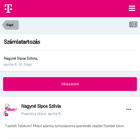
Súgó
Számlatartozás
Nagyné Sipos Szilvia
,
április 8.
itt:
Súgó
Válaszolok
Nagyné Sipos Szilvia
Posztolva ekkor:
április 8.
Tisztelt Telekom! Mobil számla tartozásomra szeretnék részlet fízetést kérni